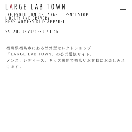
L
A
RGE LAB TOWN
THE EVOLUTION OF LARGE DOESN’T STOP
LIBERTY AND BRAVERY
MENS WOMENS KIDS APPAREL
SAT AUG 08 2026
-20:41:36
20:41:31 GMT+0000
(COORDINATED
福島県福島市にある郊外型セレクトショップ
UNIVERSAL TIME)
「LARGE LAB TOWN」の公式通販サイト。
メンズ、レディース、キッズ展開で幅広いお客様にお楽しみ頂
けます。