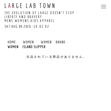
L
A
RGE LAB TOWN
THE EVOLUTION OF LARGE DOESN’T STOP
LIBERTY AND BRAVERY
MENS WOMENS KIDS APPAREL
SAT AUG 08 2026
-10:02:02
10:01:57 GMT+0000
(COORDINATED
HOME
WOMEN
WOMEN BRAND
UNIVERSAL TIME)
WOMEN ISLAND SLIPPER
出品されている商品がありません。