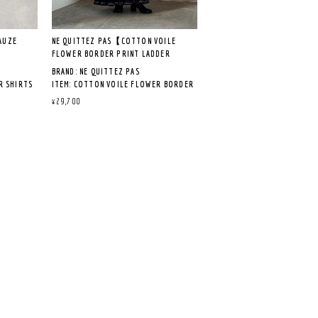
AUZE
NE QUITTEZ PAS【COTTON VOILE
FLOWER BORDER PRINT LADDER
DRESS】
BRAND: NE QUITTEZ PAS
R SHIRTS
ITEM: COTTON VOILE FLOWER BORDER
PRINT LADDER DRESS
¥29,700
LOT NO: 010442GD2
00% /
COL: NAVY
QUALITY:表生地/コットン100% / 裏
生地/コットン100%
MADE IN INDIA
ムのある
《商品説明》
フラワーモチーフをグラフィカル
にプリントしたドレス。
って、リ
チェックのように並ぶ小花柄をベ
過ごすに
ースに、美しいスカーフを組み合
、きれい
わせたように美しい図柄を配した
せてもい
ドレスです。
裾周りは大胆にフラワーモチーフ
がボーダーのように並び、ギャザ