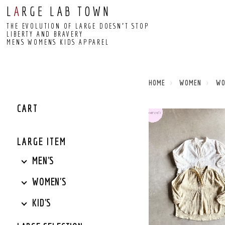
L
A
RGE LAB TOWN
THE EVOLUTION OF LARGE DOESN’T STOP
LIBERTY AND BRAVERY
MENS WOMENS KIDS APPAREL
HOME
WOMEN
W
CART
LARGE ITEM
MEN'S
WOMEN'S
KID'S