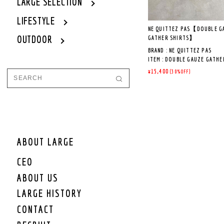
LARGE SELECTION
LIFESTYLE
NE QUITTEZ PAS【DOUBLE G
OUTDOOR
GATHER SHIRTS】
BRAND : NE QUITTEZ PAS
ITEM : DOUBLE GAUZE GATHE
LOT NO : 010142GF5
¥15,400
(30%OFF)
COL : YELLOW,WHITE
QUALITY : 表生地/コットン1
裏生地/コットン100%
MADE IN INDIA
ABOUT LARGE
《商品説明》
ダブルガーゼはボリュー
ふっくらした素材。
CEO
ABOUT US
透け感もなく、一枚羽織
ラックスしたスタイルで
LARGE HISTORY
もピッタリですし、逆に
めのパンツでキリッとさ
CONTACT
い。