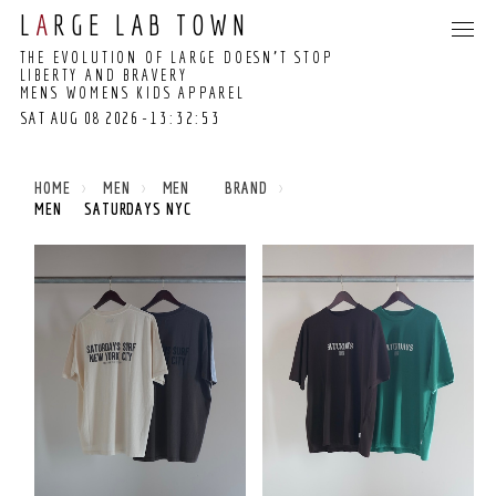
L
A
RGE LAB TOWN
THE EVOLUTION OF LARGE DOESN’T STOP
LIBERTY AND BRAVERY
MENS WOMENS KIDS APPAREL
SAT AUG 08 2026
-13:32:53
13:32:47 GMT+0000
(COORDINATED
HOME
MEN
MEN BRAND
UNIVERSAL TIME)
MEN SATURDAYS NYC