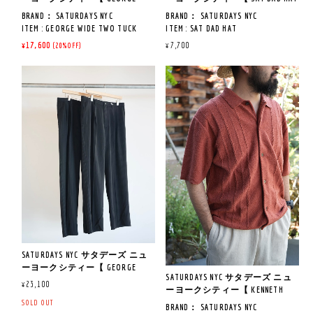
WIDE TWO TUCK PANT 】
】
S : 肩幅 53CM / 身幅 56CM / 着丈
BRAND： SATURDAYS NYC
BRAND： SATURDAYS NYC
68CM / 袖丈 22CM
ITEM : GEORGE WIDE TWO TUCK
ITEM : SAT DAD HAT
M : 肩幅 55CM / 身幅 57.5CM / 着丈
PANT
ITEM NO : BBU26410
¥17,600
¥7,700
(20%OFF)
70.5CM / 袖丈 23.5CM
ITEM NO : BBS-26050-A
COL : BLACK / WHITE / DARK BROWN
L : 肩幅 56.5CM / 身幅 60.5CM / 着
COL : BLACK,DARK BROWN
/ NAVY
丈 71.5CM / 袖丈 23.5CM
QUAILTY：COTTON72% NYLON28%
QUAILTY：COTTON 100％
《着用サイズ＆レビュー》
MADE IN CHINA
MADE IN CHINA
※ 174 CM 67KG YELLOW GREEN Mサ
イズ着用
《商品説明》
《商品説明》
シーズナルロゴ刺繍を施した6
サラッとした肌触りで、夏でも
ビンテージのパンツをベース
パネルのキャップ。
ストレスなく着こなせます。
に、2タックで入るゆとりある
シンプルなデザインで普段使い
シンプルなロゴとTシャツの配
腰回りから、
におすすめで、アジャスターで
色が絶妙にマッチしており、
まっすぐ落としたワイドストレ
調整可能。
夏のカラーリングにピッタリな
ート型のリラックスシルエッ
コットンツイル素材を使用して
一枚です。
ト。
おり、オールシーズンで合わせ
タックイン、アウト両方の着こ
られます。
なし方で表情の変化を楽しむ事
ワイドパンツではあるものの綺
ができます。
SATURDAYS NYC サタデーズ ニュ
麗なラインと、素材選びで大人
ーヨークシティー【 GEORGE
のデザインに
《サイズ寸法》
SATURDAYS NYC サタデーズ ニュ
HERRINGBONE STRIPE TWO TUCK
仕上げ、どんなスタイルにもハ
F/ 頭周り 58CM
¥23,100
ーヨークシティー【 KENNETH
PANT 】
マる一本。
KNIT SS SHIRT 】
SOLD OUT
BRAND： SATURDAYS NYC