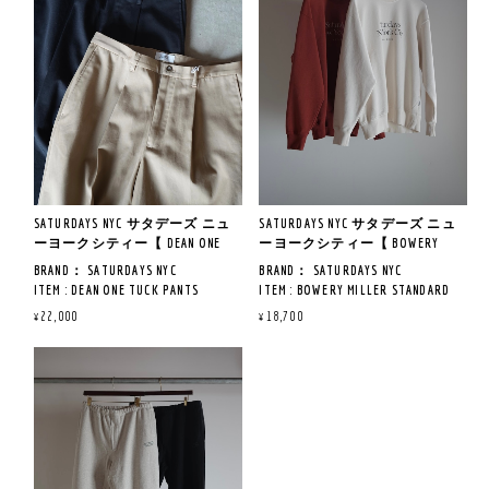
《着用サイズ＆レビュー》
L : 肩幅 50CM / 身幅 56.5CM / 着丈
MADE IN CHINA
※ 178CM 70KG Mサイズ着用
72.5CM / 袖丈 23CM
XL : 肩幅 52CM / 身幅 59CM / 着丈
《商品説明》
通常の鹿の子ポロとは違い、リ
73.5CM / 袖丈 24CM
サタデーズ定番のスイムショー
ネン混の独特な表情と質感が上
ツが入荷いたしました。
品な印象を与えてくれます。
《着用サイズ＆レビュー》
耐久性に優れたコットンナイロ
従来よりもややゆったりとした
※ 174 CM 67KG Mサイズ着用
ンを採用し、ややリラックスし
シルエットが抜け感のある大人
たフィットで作られた
な夏の装いを演出。
サラッとした肌触りで、着心地
真夏にぴったりなアイテムで
一押しポイントは裾のリブが強
の良い印象でした。
す。
く腰位置が高く設定でき、着こ
ロゴもシンプルで、コーデのア
股下は短めの設定、裏地はメッ
なしが崩れにくい仕様なので、
クセントになる事間違いなし！
SATURDAYS NYC サタデーズ ニュ
SATURDAYS NYC サタデーズ ニュ
シュのライナーに加え、
ワイドパンツ・デニムを合わせ
暑い夏にピッタリの質感となっ
ーヨークシティー【 DEAN ONE
ーヨークシティー【 BOWERY
機能性に優れたベルクロのバッ
てスタイルよく楽しめます♪
ております。
TUCK PANTS 】
MILLER STANDARD CREW SWEAT
クポケットを採用。
BRAND： SATURDAYS NYC
BRAND： SATURDAYS NYC
SHIRT 】
左裾に刺繍された同色ブランド
ITEM : DEAN ONE TUCK PANTS
ITEM : BOWERY MILLER STANDARD
ロゴがアクセントです。
ITEM NO : BBS-16130-A
CREW SWEAT SHIRT
¥22,000
¥18,700
COL : BLACK, BEIGE
ITEM NO : BMM-16260-A
QUAILTY：COTTON100％
COL : IVORY, BRICK
※サイズ寸法について
※サイズ寸法について
《サイズ寸法》
QUAILTY：COTTON100％
サイズの測り方や注意事項につ
サイズの測り方や注意事項につ
S : ウエスト 68～88CM / 股下
MADE IN CHINA
いてはトップをご覧ください。
いてはトップをご覧ください。
13CM / ワタリ 34.5CM / 裾幅
MADE IN CHINA
当店のスタッフが平置きで計測
当店のスタッフが平置きで計測
30.5CM
しております。
しております。
M : ウエスト 72～90CM / 股下
《商品説明》
タック入りや伸縮性のあるタイ
タック入りや伸縮性のあるタイ
13CM / ワタリ 35CM / 裾幅 31.5CM
SATURDAYS NYCより、タックパン
《商品説明》
プ等は実際の商品と誤差が生じ
プ等は実際の商品と誤差が生じ
L : ウエスト 78～94CM / 股下
ツが入荷いたしました。
SATURDAYS NYCより、スウェット