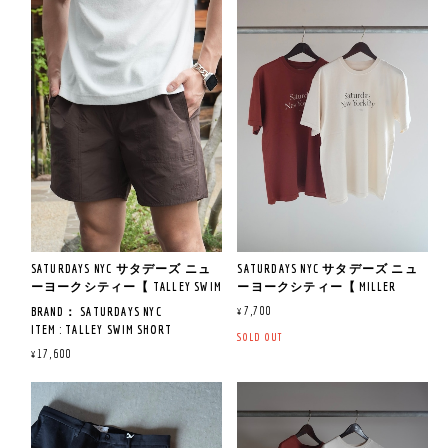
※サイズ寸法について
QUAILTY：COTTON 100％
サイズの測り方や注意事項につ
《着用サイズ＆レビュー》
MADE IN CHINA
いてはトップをご覧ください。
※ 172CM 67KG 着用サイズ M
MADE IN CHINA
当店のスタッフが平置きで計測
《商品説明》
しております。
ややゆとりのあるサイズ感。
ややリラックスしたサイジング
《商品説明》
タック入りや伸縮性のあるタイ
タオルを纏っているかのような
のニットポロデザインです。
サタデーズNYCのアーカイブグラ
プ等は実際の商品と誤差が生じ
素材感で肌離れが良く、
フィックを落とし込んだ半袖Ｔ
る場合がございます。
これからの季節にピッタリの着
麻をベースにポリエステルをブ
シャツ。
予めご了承ください。
心地です！
レンドした清涼感とシャリみの
あるドライタッチな糸で素材感
細番手のコットンを双糸で編み
を活かした天竺編みなので、1
立てた綺麗な表情と滑らかなタ
枚着はもちろん、レイヤードに
ッチが特徴の素材で、シーズン
も使いやすいアイテムになって
レスで着用できる程よい肉感の
います。
素材でサラッと肌触りの良い生
※サイズ寸法について
SATURDAYS NYC サタデーズ ニュ
SATURDAYS NYC サタデーズ ニュ
地感です。
サイズの測り方や注意事項につ
ーヨークシティー【 TALLEY SWIM
ーヨークシティー【 MILLER
いてはトップをご覧ください。
SHORT 】
STANDARD SS T-SHIRT 】
《サイズ寸法》
ややゆとりのあるスタンダード
¥7,700
BRAND： SATURDAYS NYC
当店のスタッフが平置きで計測
S : 肩幅 52CM / 身幅 54.5CM / 着丈
フィットなので大人のサイジン
ITEM : TALLEY SWIM SHORT
しております。
SOLD OUT
64.5CM / 袖丈 25CM
グに仕上がっています。
ITEM NO : BBS16180
タック入りや伸縮性のあるタイ
¥17,600
M : 肩幅 52.5CM / 身幅 56.5CM / 着
COL : DARK BROWN / BLACK
プ等は実際の商品と誤差が生じ
丈 69CM / 袖丈 25.5CM
QUAILTY：（表地）COTTON 54%
る場合がございます。
L : 肩幅 55CM / 身幅 60CM / 着丈
《サイズ寸法》
NYLON 46% （裏地） POLYESTER
予めご了承ください。
70.5CM / 袖丈 25.5CM
M : 肩幅 49CM / 身幅 55CM / 着丈
95% POLYURETHANE 5%
70CM / 袖丈 22CM