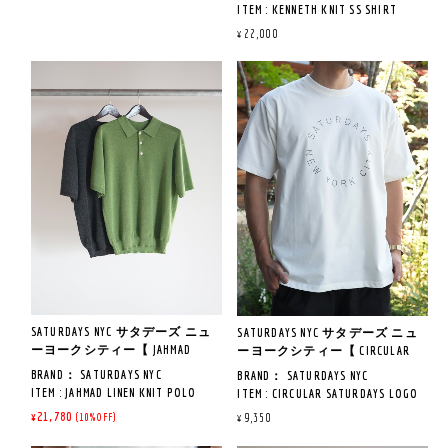
ITEM : KENNETH KNIT SS SHIRT
※サイズ寸法について
《サイズ寸法》
ITEM NO : BBM26110
¥22,000
サイズの測り方や注意事項につ
S : ウエスト 80CM / 股下 74CM /
COL : BRICK / ECRU
いてはトップをご覧ください。
ワタリ 37CM / 裾幅 27CM
QUAILTY：COTTON 68% NYLON 32%
当店のスタッフが平置きで計測
M : ウエスト 83CM / 股下 76CM /
※サイズ寸法について
しております。
ワタリ 39CM / 裾幅 27.5CM
サイズの測り方や注意事項につ
MADE IN CHINA
タック入りや伸縮性のあるタイ
L : ウエスト 86CM / 股下 78CM /
いてはトップをご覧ください。
プ等は実際の商品と誤差が生じ
ワタリ 40CM / 裾幅 28CM
当店のスタッフが平置きで計測
《商品説明》
る場合がございます。
しております。
ややリラックスしたサイジング
予めご了承ください。
タック入りや伸縮性のあるタイ
の前開きのニットポロデザイン
《着用サイズ＆レビュー》
プ等は実際の商品と誤差が生じ
で、ストライプ状の編地が目を
※ 174CM67 KG BLACK Mサイズ着用
る場合がございます。
惹くデザインになっています。
予めご了承ください。
肌への密着度が少ない夏らしい
コットンベースにナイロンをブ
シャリ感のある素材です。
レンドしたブークレー糸を使用
絶妙なボリュームのストレート
しており、タオル地のようなタ
シルエットは、トップスの形を
ッチが特徴なふっくらとした素
選ばない万能タイプ。
材になっております。
綺麗さとリラックス感を兼ね備
SATURDAYS NYC サタデーズ ニュ
SATURDAYS NYC サタデーズ ニュ
えた仕上がりとなっておりま
ーヨークシティー【 JAHMAD
ーヨークシティー【 CIRCULAR
す。
LINEN KNIT POLO 】
SATURDAYS LOGO T-SHIRT 】
《サイズ寸法》
BRAND： SATURDAYS NYC
BRAND： SATURDAYS NYC
M : 肩幅 50.5CM / 身幅 55.5CM / 着
ITEM : JAHMAD LINEN KNIT POLO
ITEM : CIRCULAR SATURDAYS LOGO
丈 69CM / 袖丈 28CM
ITEM NO : BBM26120
T-SHIRT
¥21,780
¥9,350
(10%OFF)
L : 肩幅 52CM / 身幅 58.5CM / 着丈
COL : FADE BLACK / YELLOW GREEN
ITEM NO : BBM16470
70.5CM / 袖丈 29CM
QUAILTY：COTTON 100％
COL : DARK BROWN / WHITE