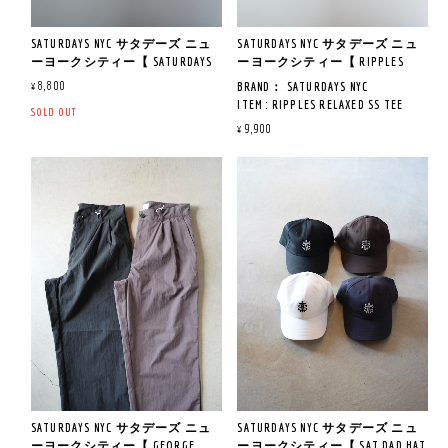
SATURDAYS NYC サタデーズ ニュ
SATURDAYS NYC サタデーズ ニュ
ーヨークシティー【 SATURDAYS
ーヨークシティー【 RIPPLES
HERITAGE RELAXED SS TEE 】
RELAXED SS TEE 】
¥8,800
BRAND： SATURDAYS NYC
ITEM : RIPPLES RELAXED SS TEE
SOLD OUT
ITEM NO : BBM26270
¥9,900
COL : DARK BROWN , YELLOW GREEN
QUAILTY：COTTON 100％
MADE IN CHINA
《商品説明》
シーズナルデザインのリラック
スフィット。
通年着用できる細番手の双糸で
編み立てた綺麗なコットン天竺
素材。
ストレスフリーな着心地を提供
します。
SATURDAYS NYC サタデーズ ニュ
SATURDAYS NYC サタデーズ ニュ
ーヨークシティー【 GEORGE
ーヨークシティー【 SAT DAD HAT
《サイズ寸法》