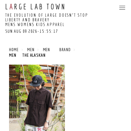
L
A
RGE LAB TOWN
THE EVOLUTION OF LARGE DOESN’T STOP
LIBERTY AND BRAVERY
MENS WOMENS KIDS APPAREL
SUN AUG 09 2026
-15:55:17
15:55:12 GMT+0000
(COORDINATED
HOME
MEN
MEN BRAND
UNIVERSAL TIME)
MEN THE ALASKAN