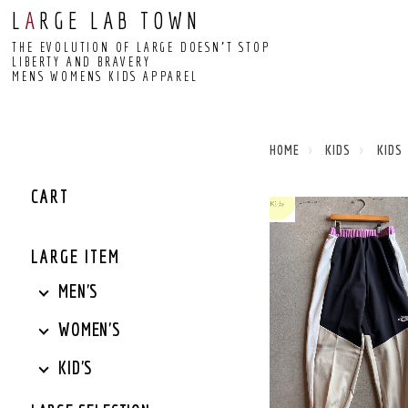
L
A
RGE LAB TOWN
THE EVOLUTION OF LARGE DOESN’T STOP
LIBERTY AND BRAVERY
MENS WOMENS KIDS APPAREL
HOME
KIDS
KID
CART
LARGE ITEM
MEN'S
WOMEN'S
KID'S