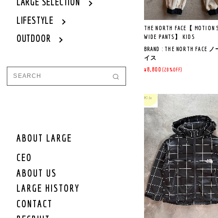
LARGE SELECTION
LIFESTYLE
THE NORTH FACE【 MOTION 
OUTDOOR
WIDE PANTS】 KIDS
BRAND : THE NORTH FAC
イス
ITEM : MOTION SMOOGY WI
¥8,800
(20%OFF)
モーションスムージーワ
ツ
LOT NO : NBJ32602
COL : K ブラック
QUALITY :ポリエステル 83
複合繊維（ポリエ
ル）17％
ABOUT LARGE
MADE IN INDONESIA
CEO
《商品説明》
ABOUT US
動きやすさとトレンドを
ワイドシルエット
LARGE HISTORY
裾は幅広のゴム仕様で、
した丸みのあるシルエッ
CONTACT
普段使いはもちろん、ダ