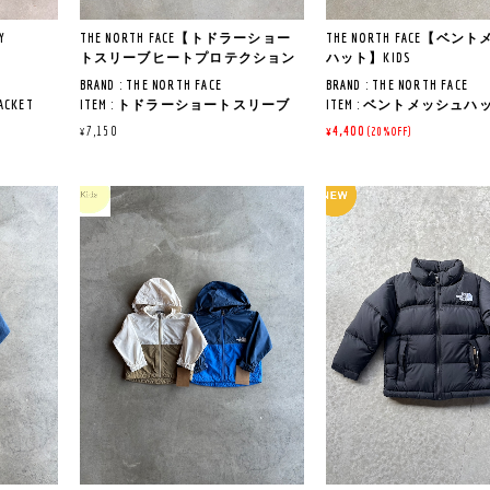
アイテム
《商品説明》
いまで、日常のさまざま
動きやすさとトレンドを併せ持っ
で活躍するアイテムです
Y
THE NORTH FACE【トドラーショー
THE NORTH FACE【ベン
たクロップド丈のワイドシルエッ
トスリーブヒートプロテクション
ハット】KIDS
ト
ベビー（90）トドラー(100-
ワンピース】KIDS
BRAND : THE NORTH FACE
BRAND : THE NORTH FACE
ステルを
裾にはロゴ入りのジャカードゴム
イズもございます。
JACKET
ITEM : トドラーショートスリーブ
ITEM : ベントメッシュハ
生地
仕様
ヒートプロテクションワンピース
LOT NO : NNJ02522
¥7,150
¥4,400
、紫外線カ
《サイズ寸法》
(20%OFF)
ングレイ
LOT NO : NTT32550
COL : CK(クラシックカーキ
き
普段使いはもちろん、ダンスやス
130㎝ :着丈53㎝/身幅44㎝
COL : CK(クラシックカーキ)
ック)
ポーツシーンにも最適なアイテム
㎝/袖丈43㎝
QUALITY : POLYESTER44％,複合繊維
QUALITY : ナイロン100％
プスもご
です
140㎝ :着丈57㎝/身幅46㎝
56％
㎝/袖丈46㎝
MADE IN INDONESIA
用いただ
抗菌防臭加工
150㎝ :着丈61㎝/身幅49㎝
MADE IN VIETNAM
吸汗速乾性の高いポリエステルを
㎝/袖丈48㎝
地にはっ
《商品説明》
使用した軽量スウェット生地
160㎝ :着丈55㎝/身幅51㎝
ウインド
《商品説明》
本体後方にメッシュ素材
BAN
UVプロテクト（UPF50+、紫外線カ
㎝/袖丈51㎝
高い通気性と遮熱性という相反す
た、通気性に優れたハッ
ット率95%以上）機能付き
る機能を併せ持ち、肌を紫外線か
、子ども
※サイズ寸法について
で取り外
ら守る、猛暑に対応する「ヒート
フロントは軽く撥水性の
に。
同デザインのパンツタイプもござ
サイズの測り方や注意事
にはボタ
プロテクション」コレクション。
ロン素材、後方側はポリ
ブシーン
います。
てはトップをご覧くださ
ができま
ワンピースのトドラーモデルで
メッシュを使用。
イリッシ
セットアップとしても着用いただ
当店のスタッフが平置き
す。
メッシュの面積を広くす
ン
けます。
ております。
ル付きで
通気性を高め、頭部のム
タック入りや伸縮性のあ
ダブルニット構造により、通気性
効率的に放出します。
「THE NORTH FACE KIDS URBAN
等は実際の商品と誤差が
の普段使
を高めています。ダブルニットの
ATHLETIC STYLE」
合がございます。
なシーン
表面は高濃度セラミック糸を使用
タレがなくても耳から首
下57㎝/
軽やかに動けるウェアで、子ども
予めご了承ください。