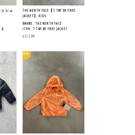
なシーン
いまで、日常のさまざまなシーン
。
で活躍するアイテムです。
トメッシュ
THE NORTH FACE【T TNF BE FREE
JACKET】 KIDS
120)サ
トドラー(100-120CM),ジュニア
BRAND : THE NORTH FACE
(150.160CM)もございます。
ット
ITEM : T TNF BE FREE JACKET
LOT NO : NPT22551
¥12,100
《サイズ寸法》
),K(ブラ
COL : CK クラシックカーキ
/肩幅39
90㎝ :着丈40㎝/身幅37㎝/肩幅32
QUALITY : 複合繊維59％ ポリエス
㎝/袖丈31㎝
テル41％
/肩幅41
※サイズ寸法について
MADE IN VIETNAM
/肩幅43
サイズの測り方や注意事項につい
てはトップをご覧ください。
《商品説明》
/肩幅45
当店のスタッフが平置きで計測し
を配置し
通気性とUVカット機能を備えた素
ております。
ト。
材に、虫よけ加工を施した高機能
タック入りや伸縮性のあるタイプ
ジャケットのトドラーモデル。
等は実際の商品と誤差が生じる場
あるナイ
項につい
合がございます。
エステル
軽くなめらかな生地は、表面の通
い。
予めご了承ください。
気孔により熱がこもりにくく、高
で計測し
ることで
い通気性が特徴。
レや熱を
UVガード（UPF30-50＋、紫外線カ
るタイプ
ット率90％以上）機能付き。
生じる場
筋まわり
フードはドットボタンで取り外し