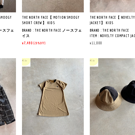
SMOOGY
THE NORTH FACE【 MOTION SMOOGY
THE NORTH FACE【 NOVELTY
SHORT CREW】 KIDS
JACKET】 KIDS
E ノースフェ
BRAND : THE NORTH FACE ノースフェ
BRAND : THE NORTH FACE
イス
ITEM : NOVELTY COMPACT JA
DE PANTS
ITEM : MOTION SMOOGY SHORT
LOT NO : NPJ72512
¥7,480
¥11,000
(20%OFF)
イドパン
CREW モーションスムージークル
COL : WG ウィンドウペ
ー
QUALITY : NYLON100％
LOT NO : NTJ12602
COL : WD ホワイトデューン
MADE IN VIETNAM
％
QUALITY :身生地 ポリエステル
ステ
83％
《商品説明》
複合繊維（ポリ
軽くて丈夫なナイロン生
エステル）17％
水加工を施した、定番の
裾部 ナイロン
ブレーカ
75％
ポリエステル
フードはスナップボタン
考慮した
14％
しが可能で、外したとき
ポリウレタン
ンを襟の中にしまうこと
ふわっと
11%
す。
トに
左前身頃内側に記名ラベ
MADE IN INDONESIA
す。
ンスやス
アウトドアから通園など