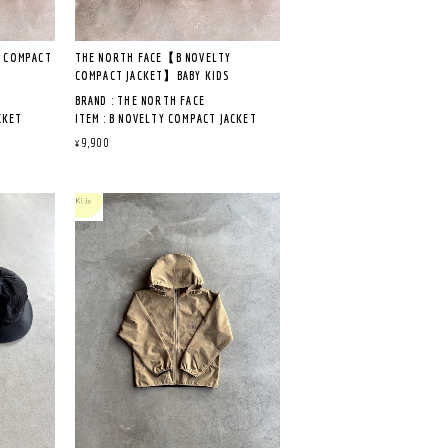
 COMPACT
THE NORTH FACE【B NOVELTY
COMPACT JACKET】BABY KIDS
BRAND : THE NORTH FACE
CKET
ITEM : B NOVELTY COMPACT JACKET
LOT NO : NPB72512
¥9,900
ングレイ
COL : WG ウィンドウペングレイ
QUALITY : NYLON100％
MADE IN VIETNAM
《商品説明》
地にはっ
軽くて丈夫なナイロン生地にはっ
ウインド
水加工を施した、定番のウインド
ブレーカー
で取り外
フードはスナップボタンで取り外
にはボタ
しが可能で、外したときにはボタ
ができま
ンを襟の中にしまうことができま
す。
ル付きで
左前身頃内側に記名ラベル付きで
す。
の普段使
アウトドアから通園などの普段使