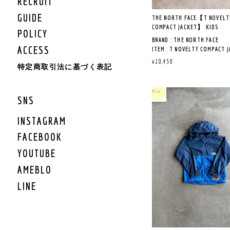
RECRUIT
ポーツシーンにも最適な
GUIDE
です
THE NORTH FACE【T NOVELT
COMPACT JACKET】 KIDS
POLICY
抗菌防臭加工
BRAND : THE NORTH FACE
吸汗速乾性の高いポリエ
ACCESS
ITEM : T NOVELTY COMPACT 
使用した軽量スウェット
LOT NO : NPT72512
¥10,450
UVプロテクト（UPF50+
特定商取引法に基づく表記
COL : WG ウィンドウペ
ット率95%以上）機能付
QUALITY : NYLON100％
同デザインのタイプトッ
MADE IN VIETNAM
SNS
ざいます。
セットアップとしても着
《商品説明》
けます。
INSTAGRAM
軽くて丈夫なナイロン生
水加工を施した、定番の
FACEBOOK
「THE NORTH FACE KIDS UR
ブレーカ
ATHLETIC STYLE」
YOUTUBE
軽やかに動けるウェアで
フードはスナップボタン
たちの日常はもっと自由
AMEBLO
しが可能で、外したとき
学校から週末のアクティ
ンを襟の中にしまうこと
まで、どんな瞬間もスタ
LINE
す。
ュに彩ってくれる新ライ
左前身頃内側に記名ラベ
す。
アウトドアから通園など
《サイズ寸法》
いまで、日常のさまざま
130㎝ :ウエスト囲53㎝/股