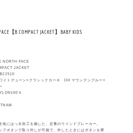
 FACE【B COMPACT JACKET】BABY KIDS
E NORTH FACE
OMPACT JACKET
PB22510
C ホワイトデューン×クラシックカーキ OH マウンテンブルー×
ー
NYLON100％
ETNAM
生地にはっ水加工を施した、定番のウインドブレーカー。
ップボタンで取り外しが可能で、外したときにはボタンを襟