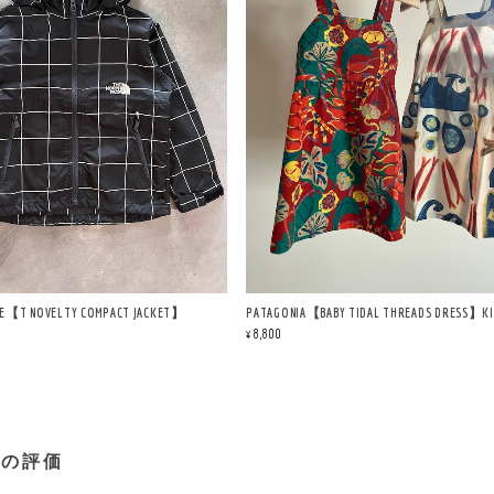
CE【T NOVELTY COMPACT JACKET】
PATAGONIA【BABY TIDAL THREADS DRESS】K
¥8,800
プの評価