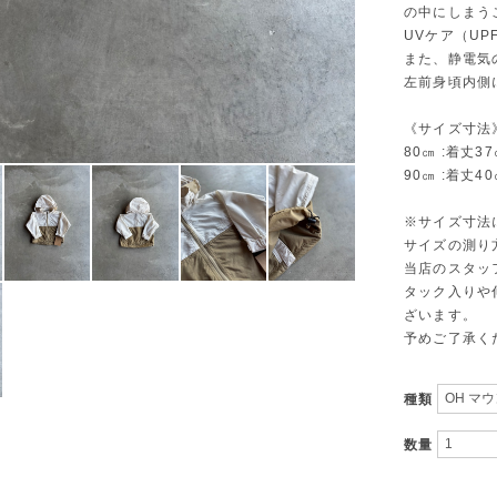
の中にしまう
UVケア（UP
また、静電気
左前身頃内側
《サイズ寸法
80㎝ :着丈3
90㎝ :着丈4
※サイズ寸法
サイズの測り
当店のスタッ
タック入りや
ざいます。
予めご了承く
種類
数量