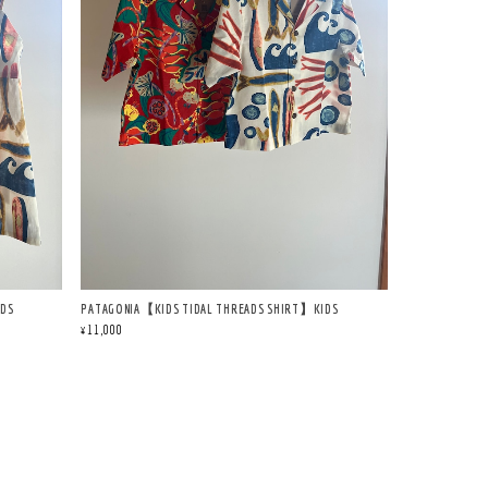
IDS
PATAGONIA【KIDS TIDAL THREADS SHIRT】KIDS
¥11,000