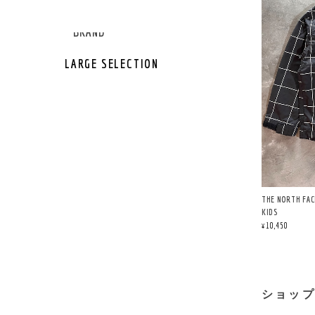
GEAR OTHER
GEAR BRAND
LARGE SELECTION
THE NORTH FA
KIDS
¥10,450
ショッ