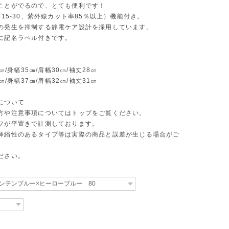
ことがでるので、とても便利です！
F15-30、紫外線カット率85％以上）機能付き。
の発生を抑制する静電ケア設計を採用しています。
に記名ラベル付きです。
》
7㎝/身幅35㎝/肩幅30㎝/袖丈28㎝
0㎝/身幅37㎝/肩幅32㎝/袖丈31㎝
について
方や注意事項についてはトップをご覧ください。
フが平置きで計測しております。
伸縮性のあるタイプ等は実際の商品と誤差が生じる場合がご
ださい。