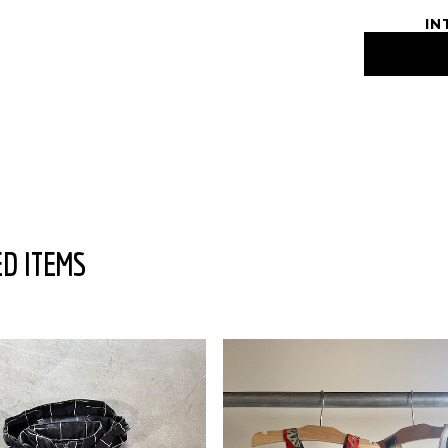
IN
D ITEMS