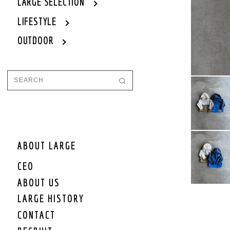
WOMEN
LARGE SELECTION
WOMEN OUTER
LIFESTYLE
WOMEN TOPS
OUTDOOR
WOMEN ONE PIECE
WOMEN BOTTOM
WOMEN SET UP
WOMEN CAP/HAT
WOMEN SHOES
WOMEN BAG
WOMEN ACCEESSORY
WOMEN GOODS
WOMEN OTHER
ABOUT LARGE
WOMEN SALE
CEO
WOMEN BRAND
ABOUT US
KIDS
LARGE HISTORY
KIDS OUTER
CONTACT
KIDS TOPS