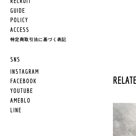
RECRUIT
KIDS BOTTOMS
KIDS CAP/HAT
GUIDE
KIDS SHOES
POLICY
KIDS BAG
ACCESS
KIDS ACCESSORY
KIDS GOODS
特定商取引法に基づく表記
KIDS OTHER
KIDS SALE
SNS
KIDS ROMPERS
KIDS BRAND
INSTAGRAM
RELATE
FACEBOOK
LIFESTYLE
YOUTUBE
GEAR
AMEBLO
GEAR TARP/TENT
LINE
GEAR MAT
GEAR BURNER/LANTE
RN
GEAR GRILL/焚火
GEAR COOLER BOX