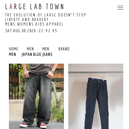
L
A
RGE LAB TOWN
THE EVOLUTION OF LARGE DOESN’T STOP
LIBERTY AND BRAVERY
MENS WOMENS KIDS APPAREL
SAT AUG 08 2026
-22:42:45
22:42:40 GMT+0000
(COORDINATED
HOME
MEN
MEN BRAND
UNIVERSAL TIME)
MEN JAPAN BLUE JEANS