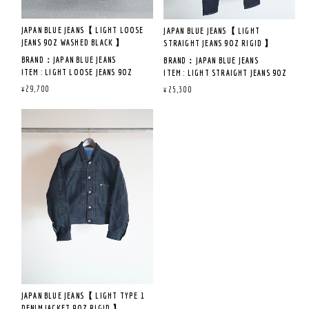
JAPAN BLUE JEANS【 LIGHT LOOSE
JAPAN BLUE JEANS【 LIGHT
JEANS 9OZ WASHED BLACK 】
STRAIGHT JEANS 9OZ RIGID 】
BRAND：JAPAN BLUE JEANS
BRAND：JAPAN BLUE JEANS
ITEM : LIGHT LOOSE JEANS 9OZ
ITEM : LIGHT STRAIGHT JEANS 9OZ
WASHED BLACK
RIGID
¥29,700
¥25,300
ITEM NO :JMJA0901
ITEM NO :JMJE0102
COL : BLACK
COL : RIGID
QUAILTY： 表地：綿66％ / ポリ
QUAILTY： 表地：綿66％ / ポリ
エステル34％
エステル34％
別地：ポリエステル65％
別地：ポリエステル
/ 綿35％
65％ / 綿35％
MADE IN JAPAN
MADE IN JAPAN
《商品説明》
《商品説明》
見た目からは想像が出来ない軽
見た目からは想像が出来ない軽
さとソフトなタッチが特徴の新
さとソフトなタッチが特徴の新
設計デニムを開発。
設計デニムを開発。
特殊紡績をした糸を使用するこ
特殊紡績をした糸を使用するこ
とで綿100%と見紛う様な表情を
とで綿100%と見紛う様な表情を
JAPAN BLUE JEANS【 LIGHT TYPE 1
実現。
実現。
DENIM JACKET 9OZ RIGID 】