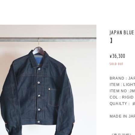
JAPAN BLUE
】
¥36,300
SOLD OUT
BRAND：JAP
ITEM : LIGH
ITEM NO :J
COL : RIGID
QUAILTY：
MADE IN JA