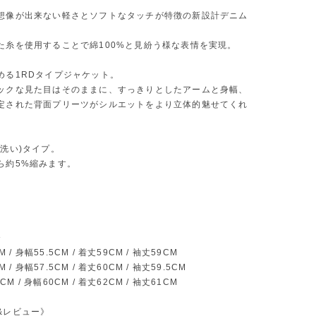
想像が出来ない軽さとソフトなタッチが特徴の新設計デニム
た糸を使用することで綿100%と見紛う様な表情を実現。
める1RDタイプジャケット。
ックな見た目はそのままに、すっきりとしたアームと身幅、
定された背面プリーツがシルエットをより立体的魅せてくれ
未洗い)タイプ。
約5%縮みます。
》
M / 身幅55.5CM / 着丈59CM / 袖丈59CM
M / 身幅57.5CM / 着丈60CM / 袖丈59.5CM
5CM / 身幅60CM / 着丈62CM / 袖丈61CM
&レビュー》