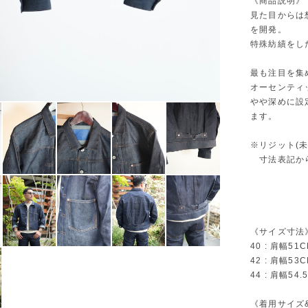
《商品説明》
見た目からは
を開発。
特殊紡績をし
最も注目を集
オーセンティ
やや深めに設
ます。
※リジット(
寸法表記から
《サイズ寸法
40 : 肩幅51C
42 : 肩幅53C
44 : 肩幅54.
《着用サイズ