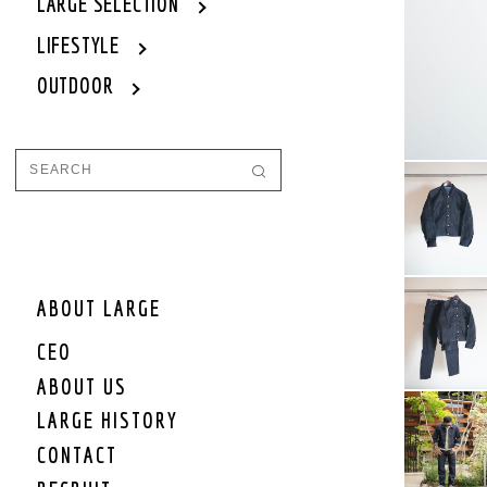
WOMEN
LARGE SELECTION
WOMEN OUTER
LIFESTYLE
WOMEN TOPS
OUTDOOR
WOMEN ONE PIECE
WOMEN BOTTOM
WOMEN SET UP
WOMEN CAP/HAT
WOMEN SHOES
WOMEN BAG
WOMEN ACCEESSORY
WOMEN GOODS
WOMEN OTHER
ABOUT LARGE
WOMEN SALE
CEO
WOMEN BRAND
ABOUT US
KIDS
LARGE HISTORY
KIDS OUTER
CONTACT
KIDS TOPS