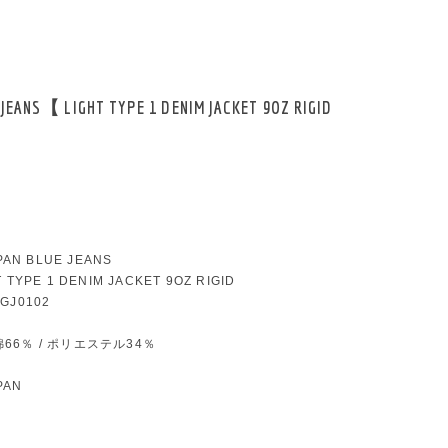
 JEANS【 LIGHT TYPE 1 DENIM JACKET 9OZ RIGID
AN BLUE JEANS
T TYPE 1 DENIM JACKET 9OZ RIGID
MGJ0102
 綿66％ / ポリエステル34％
PAN