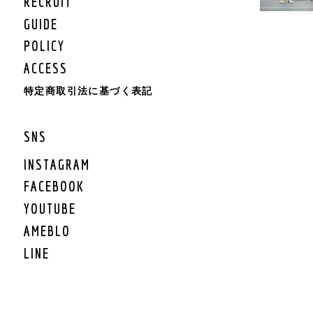
RECRUIT
KIDS BOTTOMS
KIDS CAP/HAT
GUIDE
KIDS SHOES
POLICY
KIDS BAG
ACCESS
KIDS ACCESSORY
KIDS GOODS
特定商取引法に基づく表記
KIDS OTHER
KIDS SALE
SNS
KIDS ROMPERS
KIDS BRAND
INSTAGRAM
FACEBOOK
LIFESTYLE
YOUTUBE
GEAR
AMEBLO
GEAR TARP/TENT
LINE
GEAR MAT
GEAR BURNER/LANTE
RN
GEAR GRILL/焚火
GEAR COOLER BOX