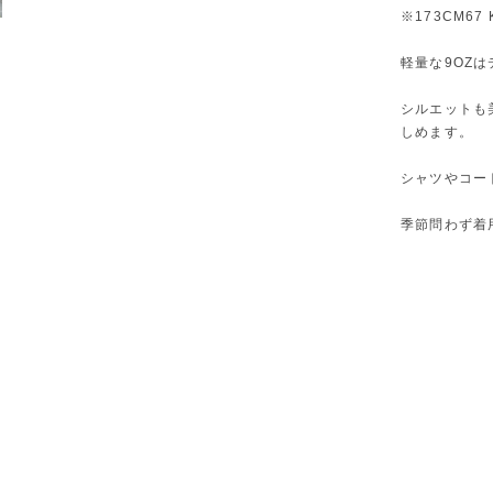
※173CM67
軽量な9OZ
シルエットも
しめます。
シャツやコー
季節問わず着