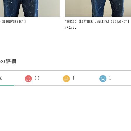
ER DRIVERS JKT】
YOUSED【LEATHER JUNGLE FATIGUE JACKET】
¥43,780
プの評価
て
20
1
1