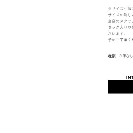
※サイズ寸法
サイズの測り
当店のスタッ
タック入りや
ざいます。
予めご了承く
種類
IN