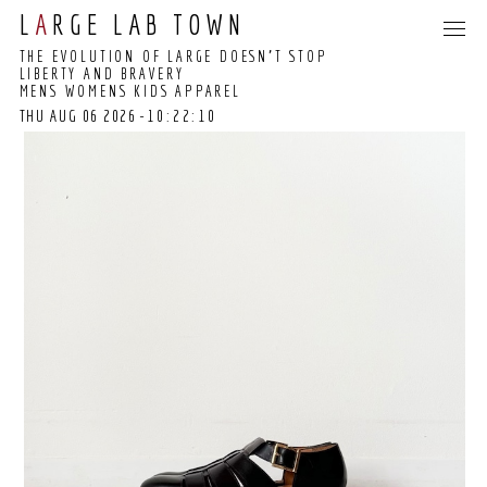
L
A
RGE LAB TOWN
THE EVOLUTION OF LARGE DOESN’T STOP
LIBERTY AND BRAVERY
MENS WOMENS KIDS APPAREL
THU AUG 06 2026
-10:22:11
10:22:02 GMT+0000
(COORDINATED
UNIVERSAL TIME)