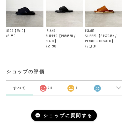
810S【SWIC】
ISLAND
ISLAND
SLIPPER【PB705BH /
SLIPPER【PTS704BH /
¥3,850
BLACK】
PEANUT × TOBACCO】
¥35,200
¥28,160
ショップの評価
すべて
20
1
1
ショップに質問する