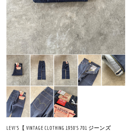
LEVI'S【 VINTAGE CLOTHING 1950'S 701 ジーンズ