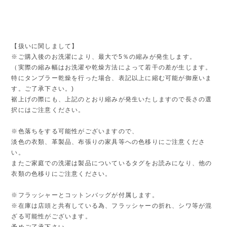
【扱いに関しまして】
※ご購入後のお洗濯により、最大で5％の縮みが発生します。
（実際の縮み幅はお洗濯や乾燥方法によって若干の差が生じます。
特にタンブラー乾燥を行った場合、表記以上に縮む可能が御座いま
す。ご了承下さい。)
裾上げの際にも、上記のとおり縮みが発生いたしますので長さの選
択にはご注意ください。
※色落ちをする可能性がございますので、
淡色の衣類、革製品、布張りの家具等への色移りにご注意くださ
い。
またご家庭での洗濯は製品についているタグをお読みになり、他の
衣類の色移りにご注意ください。
※フラッシャーとコットンバッグが付属します。
※在庫は店頭と共有している為、フラッシャーの折れ、シワ等が混
ざる可能性がございます。
予めご了承下さい。