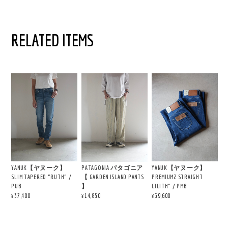
RELATED ITEMS
YANUK【ヤヌーク】
YANUK【ヤヌーク】
PATAGONIA パタゴニア
SLIM TAPERED "RUTH" /
PREMIUM2 STRAIGHT
【 GARDEN ISLAND PANTS
PUB
LILITH" / PMB
】
¥37,400
¥39,600
¥14,850