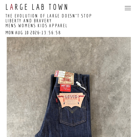
L
A
RGE LAB TOWN
THE EVOLUTION OF LARGE DOESN’T STOP
LIBERTY AND BRAVERY
MENS WOMENS KIDS APPAREL
MON AUG 10 2026
-13:56:58
13:56:52 GMT+0000
(COORDINATED
UNIVERSAL TIME)