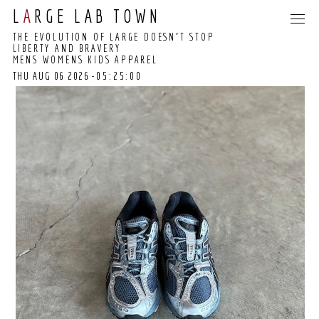
L
A
RGE LAB TOWN
THE EVOLUTION OF LARGE DOESN’T STOP
LIBERTY AND BRAVERY
MENS WOMENS KIDS APPAREL
THU AUG 06 2026
-05:25:00
05:24:49 GMT+0000
(COORDINATED
UNIVERSAL TIME)