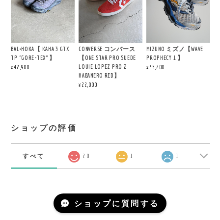
BAL×HOKA【 KAHA 3 GTX
CONVERSE コンバース
MIZUNO ミズノ【WAVE
TP “GORE-TEX” 】
【ONE STAR PRO SUEDE
PROPHECY 1 】
LOUIE LOPEZ PRO 2
¥42,900
¥35,200
HABANERO RED】
¥22,000
ショップの評価
すべて
20
1
1
ショップに質問する