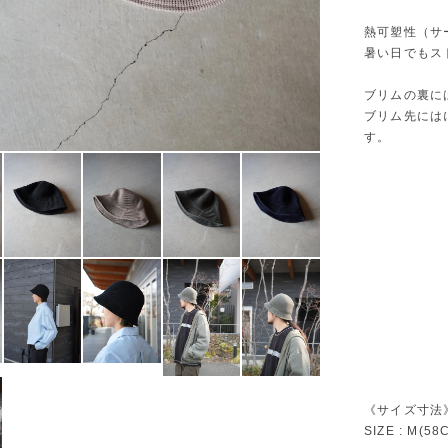
熱可塑性（サ
暑い日でもス
ブリムの裏に
ブリム先には
す。
《サイズ寸法
SIZE : M(58