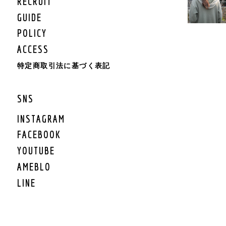
RECRUIT
KIDS BOTTOMS
KIDS CAP/HAT
GUIDE
KIDS SHOES
POLICY
KIDS BAG
ACCESS
KIDS ACCESSORY
KIDS GOODS
特定商取引法に基づく表記
KIDS OTHER
KIDS SALE
SNS
KIDS ROMPERS
KIDS BRAND
INSTAGRAM
FACEBOOK
LIFESTYLE
YOUTUBE
GEAR
AMEBLO
GEAR TARP/TENT
LINE
GEAR MAT
GEAR BURNER/LANTE
RN
GEAR GRILL/焚火
GEAR COOLER BOX