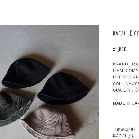
RACAL【 CO
¥8,800
BRAND：RA
ITEM :COMM
LOT NO : RL
COL : NAVY
QUAILTY：C
MADE IN JA
《商品説明》
RACALよ