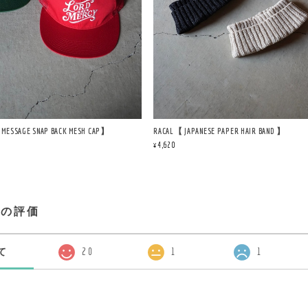
 MESSAGE SNAP BACK MESH CAP】
RACAL【 JAPANESE PAPER HAIR BAND 】
¥4,620
プの評価
て
20
1
1