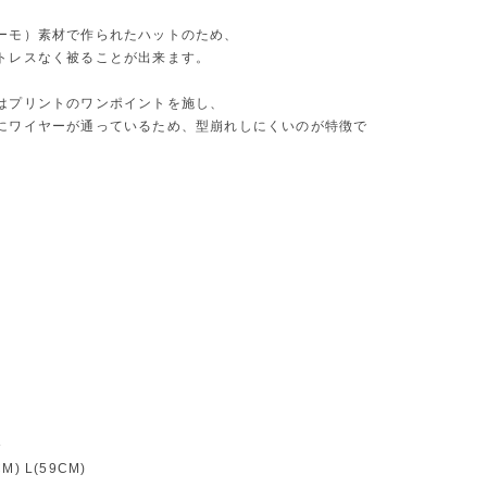
ーモ）素材で作られたハットのため、
トレスなく被ることが出来ます。
はプリントのワンポイントを施し、
にワイヤーが通っているため、型崩れしにくいのが特徴で
》
CM) L(59CM)