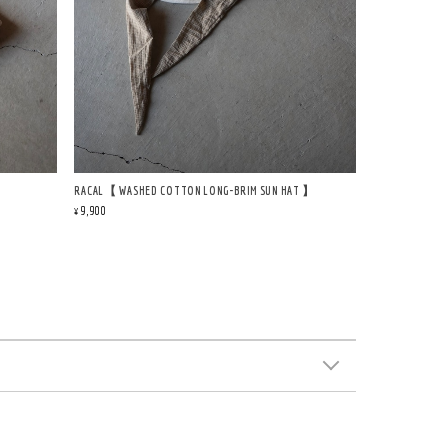
RACAL【 WASHED COTTON LONG-BRIM SUN HAT 】
¥9,900