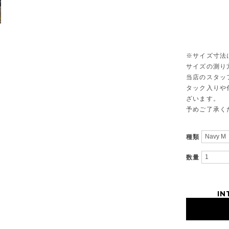
※サイズ寸法
サイズの測り
当店のスタッ
タック入りや
ざいます。
予めご了承く
種類
数量
IN