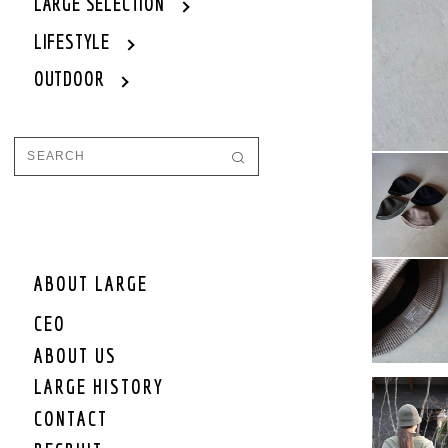
WOMEN
LARGE SELECTION
WOMEN OUTER
LIFESTYLE
WOMEN TOPS
OUTDOOR
WOMEN ONE PIECE
WOMEN BOTTOM
WOMEN SET UP
WOMEN CAP/HAT
WOMEN SHOES
WOMEN BAG
WOMEN ACCEESSORY
WOMEN GOODS
WOMEN OTHER
ABOUT LARGE
WOMEN SALE
CEO
WOMEN BRAND
ABOUT US
KIDS
LARGE HISTORY
KIDS OUTER
CONTACT
KIDS TOPS