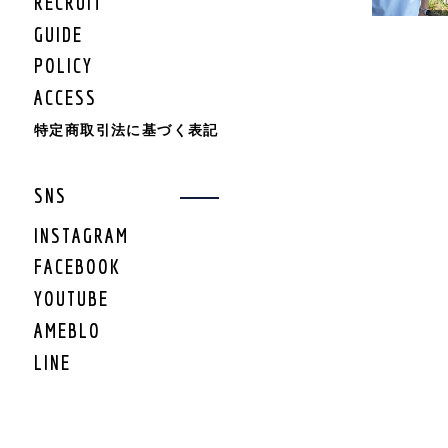
RECRUIT
KIDS BOTTOMS
KIDS CAP/HAT
GUIDE
KIDS SHOES
POLICY
KIDS BAG
ACCESS
KIDS ACCESSORY
KIDS GOODS
特定商取引法に基づく表記
KIDS OTHER
KIDS SALE
SNS
KIDS ROMPERS
KIDS BRAND
INSTAGRAM
FACEBOOK
LIFESTYLE
YOUTUBE
GEAR
AMEBLO
GEAR TARP/TENT
LINE
GEAR MAT
GEAR BURNER/LANTE
RN
GEAR GRILL/焚火
GEAR COOLER BOX