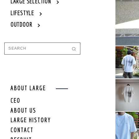
WOMEN
LARGE SELECTION
WOMEN OUTER
LIFESTYLE
WOMEN TOPS
OUTDOOR
WOMEN ONE PIECE
WOMEN BOTTOM
WOMEN SET UP
WOMEN CAP/HAT
WOMEN SHOES
WOMEN BAG
WOMEN ACCEESSORY
WOMEN GOODS
WOMEN OTHER
ABOUT LARGE
WOMEN SALE
CEO
WOMEN BRAND
ABOUT US
KIDS
LARGE HISTORY
KIDS OUTER
CONTACT
KIDS TOPS