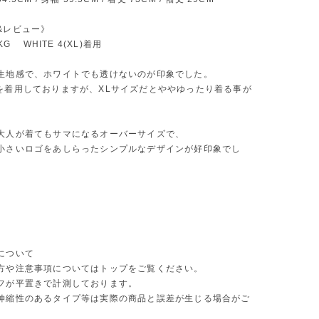
&レビュー》
KG WHITE 4(XL)着用
生地感で、ホワイトでも透けないのが印象でした。
を着用しておりますが、XLサイズだとややゆったり着る事が
大人が着てもサマになるオーバーサイズで、
小さいロゴをあしらったシンプルなデザインが好印象でし
について
方や注意事項についてはトップをご覧ください。
フが平置きで計測しております。
伸縮性のあるタイプ等は実際の商品と誤差が生じる場合がご