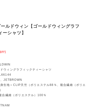
IN ゴールドウィン【ゴールドウィングラフ
ィーシャツ】
OFF)
LDWIN
ゴールドウィングラフィックティーシャツ
L66144
TE、JETBROWN
：＜身生地＞CLIP天竺（ポリエステル88％、複合繊維（ポリエ
）
複合繊維（ポリエステル）100％
ETNAM