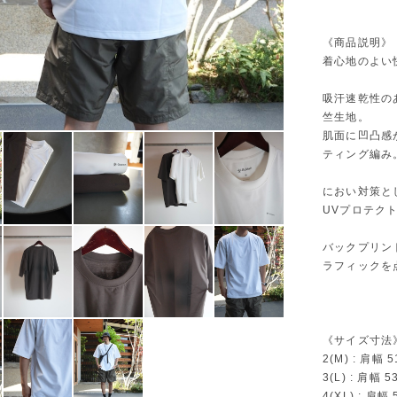
《商品説明》
着心地のよい
吸汗速乾性の
竺生地。
肌面に凹凸感
ティング編み
におい対策と
UVプロテク
バックプリン
ラフィックを
《サイズ寸法
2(M) : 肩幅 
3(L) : 肩幅 
4(XL) : 肩幅