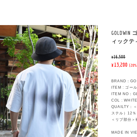
GOLDW
ィックテ
¥16,500
¥13,200
(20%
BRAND：GO
ITEM : 
ITEM NO：G
COL : WHI
QUAILTY
ステル）12％
＜リブ部分＞
MADE IN VI