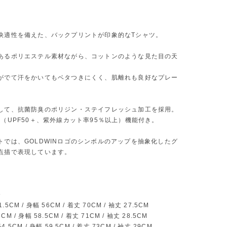
快適性を備えた、バックプリントが印象的なTシャツ。
あるポリエステル素材ながら、コットンのような見た目の天
がでて汗をかいてもベタつきにくく、肌離れも良好なプレー
。
して、抗菌防臭のポリジン・ステイフレッシュ加工を採用。
ト（UPF50＋、紫外線カット率95％以上）機能付き。
トでは、GOLDWINロゴのシンボルのアップを抽象化したグ
点描で表現しています。
》
51.5CM / 身幅 56CM / 着丈 70CM / 袖丈 27.5CM
53CM / 身幅 58.5CM / 着丈 71CM / 袖丈 28.5CM
 54.5CM / 身幅 59.5CM / 着丈 73CM / 袖丈 29CM