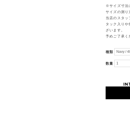
※サイズ寸法
サイズの測り
当店のスタッ
タック入りや
ざいます。
予めご了承く
種類
数量
IN