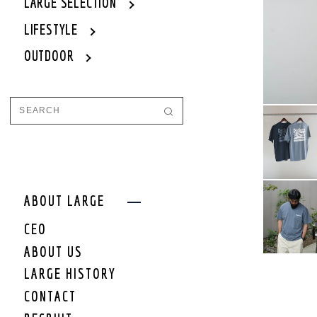
WOMEN
LARGE SELECTION
WOMEN OUTER
LIFESTYLE
WOMEN TOPS
OUTDOOR
WOMEN ONE PIECE
WOMEN BOTTOM
WOMEN SET UP
WOMEN CAP/HAT
WOMEN SHOES
WOMEN BAG
WOMEN ACCEESSORY
WOMEN GOODS
WOMEN OTHER
ABOUT LARGE
WOMEN SALE
CEO
WOMEN BRAND
ABOUT US
KIDS
LARGE HISTORY
KIDS OUTER
CONTACT
KIDS TOPS