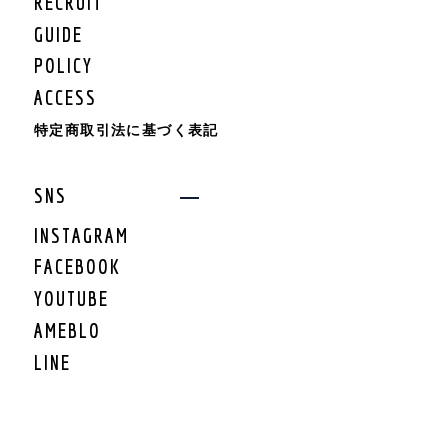
RECRUIT
KIDS BOTTOMS
KIDS CAP/HAT
GUIDE
KIDS SHOES
POLICY
KIDS BAG
ACCESS
KIDS ACCESSORY
KIDS GOODS
特定商取引法に基づく表記
KIDS OTHER
KIDS SALE
SNS
KIDS ROMPERS
KIDS BRAND
INSTAGRAM
FACEBOOK
LIFESTYLE
YOUTUBE
GEAR
AMEBLO
GEAR TARP/TENT
LINE
GEAR MAT
GEAR BURNER/LANTE
RN
GEAR GRILL/焚火
GEAR COOLER BOX