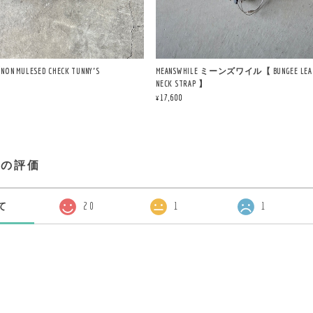
N MULESED CHECK TUNNY'S
MEANSWHILE ミーンズワイル【 BUNGEE LEA
NECK STRAP 】
¥17,600
プの評価
て
20
1
1