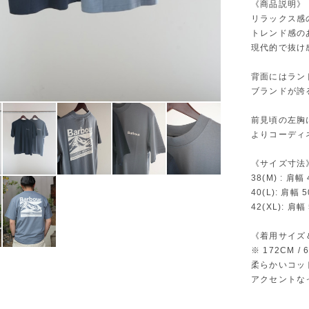
《商品説明》
リラックス感
トレンド感の
現代的で抜け
背面にはラン
ブランドが誇
前見頃の左胸
よりコーディ
《サイズ寸法
38(M) : 肩幅
40(L): 肩幅 
42(XL): 肩幅
《着用サイズ
※ 172CM /
柔らかいコッ
アクセントな