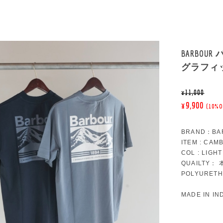
BARBOUR
グラフィ
¥11,000
¥9,900
(10%O
BRAND：BA
ITEM : C
COL : LIGHT
QUAILTY： 
POLYURETH
MADE IN IN