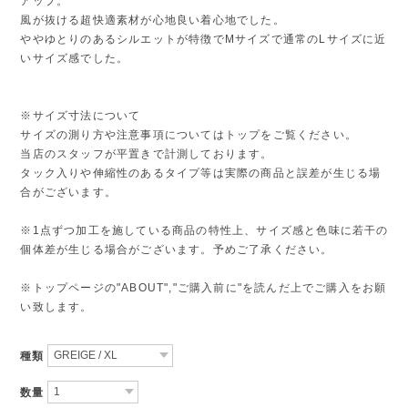
アップ。
風が抜ける超快適素材が心地良い着心地でした。
ややゆとりのあるシルエットが特徴でMサイズで通常のLサイズに近
いサイズ感でした。
※サイズ寸法について
サイズの測り方や注意事項についてはトップをご覧ください。
当店のスタッフが平置きで計測しております。
タック入りや伸縮性のあるタイプ等は実際の商品と誤差が生じる場
合がございます。
※1点ずつ加工を施している商品の特性上、サイズ感と色味に若干の
個体差が生じる場合がございます。予めご了承ください。
※トップページの"ABOUT","ご購入前に"を読んだ上でご購入をお願
い致します。
種類
数量