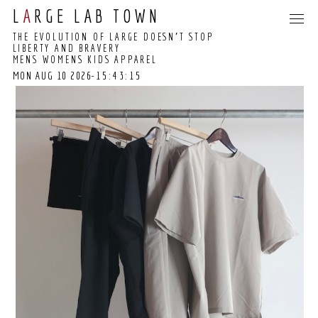
L
A
RGE LAB TOWN
THE EVOLUTION OF LARGE DOESN’T STOP
LIBERTY AND BRAVERY
MENS WOMENS KIDS APPAREL
MON AUG 10 2026
-15:43:15
15:43:08 GMT+0000
(COORDINATED
UNIVERSAL TIME)