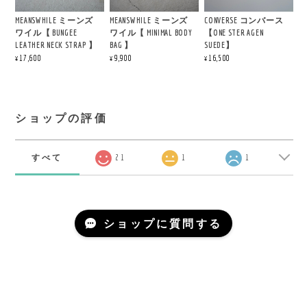
MEANSWHILE ミーンズ
MEANSWHILE ミーンズ
CONVERSE コンバース
ワイル【 BUNGEE
ワイル【 MINIMAL BODY
【ONE STER AGEN
LEATHER NECK STRAP 】
BAG 】
SUEDE】
¥17,600
¥9,900
¥16,500
ショップの評価
すべて
21
1
1
ショップに質問する
COPYRIGHT ©LARGE LAB TOWN 2020