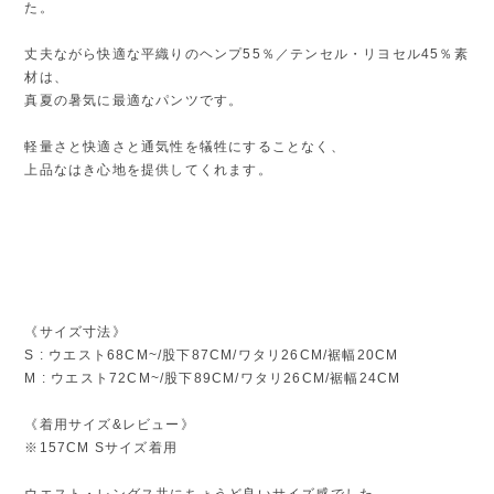
た。
丈夫ながら快適な平織りのヘンプ55％／テンセル・リヨセル45％素
材は、
真夏の暑気に最適なパンツです。
軽量さと快適さと通気性を犠牲にすることなく、
上品なはき心地を提供してくれます。
《サイズ寸法》
S : ウエスト68CM~/股下87CM/ワタリ26CM/裾幅20CM
M : ウエスト72CM~/股下89CM/ワタリ26CM/裾幅24CM
《着用サイズ&レビュー》
※157CM Sサイズ着用
ウエスト・レングス共にちょうど良いサイズ感でした。