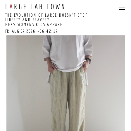
L
A
RGE LAB TOWN
THE EVOLUTION OF LARGE DOESN’T STOP
LIBERTY AND BRAVERY
MENS WOMENS KIDS APPAREL
FRI AUG 07 2026
-06:42:17
06:42:11 GMT+0000
(COORDINATED
UNIVERSAL TIME)