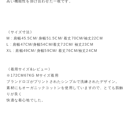
高い機能性を掛け合わせた一枚です。
《サイズ寸法》
M : 肩幅45.5CM/ 身幅51.5CM/ 着丈70CM/袖丈22CM
L : 肩幅47CM/身幅54CM/着丈72CM/ 袖丈23CM
XL : 肩幅49CM/ 身幅59CM/ 着丈76CM/袖丈24CM
《着用サイズ&レビュー》
※172CM67KG Mサイズ着用
ブランドロゴがプリントされたシンプルで洗練されたデザイン。
素材にもオーガニックコットンを使用していますので、とても肌触
りが良く
快適な着心地でした。