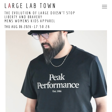
L
A
RGE LAB TOWN
THE EVOLUTION OF LARGE DOESN’T STOP
LIBERTY AND BRAVERY
MENS WOMENS KIDS APPAREL
THU AUG 06 2026
-17:50:28
17:50:22 GMT+0000
(COORDINATED
UNIVERSAL TIME)