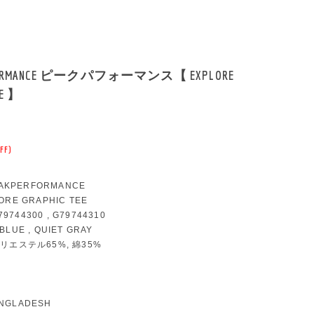
FORMANCE ピークパフォーマンス【 EXPLORE
EE 】
FF)
AKPERFORMANCE
LORE GRAPHIC TEE
9744300 , G79744310
 BLUE , QUIET GRAY
 ポリエステル65%, 綿35%
ANGLADESH