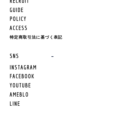
RECRUIT
KIDS BOTTOMS
KIDS CAP/HAT
GUIDE
KIDS SHOES
POLICY
KIDS BAG
ACCESS
KIDS ACCESSORY
KIDS GOODS
特定商取引法に基づく表記
KIDS OTHER
KIDS SALE
SNS
KIDS ROMPERS
KIDS BRAND
INSTAGRAM
FACEBOOK
LIFESTYLE
YOUTUBE
GEAR
AMEBLO
GEAR TARP/TENT
LINE
GEAR MAT
GEAR BURNER/LANTE
RN
GEAR GRILL/焚火
GEAR COOLER BOX