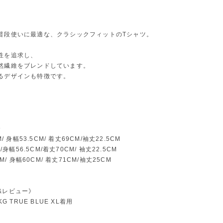
普段使いに最適な、クラシックフィットのTシャツ。
性を追求し、
然繊維をブレンドしています。
るデザインも特徴です。
》
M/ 身幅53.5CM/ 着丈69CM/袖丈22.5CM
M/身幅56.5CM/着丈70CM/ 袖丈22.5CM
CM/ 身幅60CM/ 着丈71CM/袖丈25CM
&レビュー》
KG TRUE BLUE XL着用