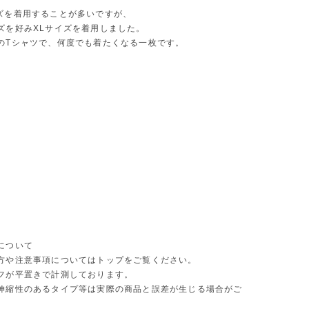
ズを着用することが多いですが、
ズを好みXLサイズを着用しました。
のTシャツで、何度でも着たくなる一枚です。
について
方や注意事項についてはトップをご覧ください。
フが平置きで計測しております。
伸縮性のあるタイプ等は実際の商品と誤差が生じる場合がご