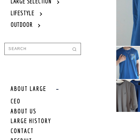
WOMEN
LARGE SELECTION
WOMEN OUTER
LIFESTYLE
WOMEN TOPS
OUTDOOR
WOMEN ONE PIECE
WOMEN BOTTOM
WOMEN SET UP
WOMEN CAP/HAT
WOMEN SHOES
WOMEN BAG
WOMEN ACCEESSORY
WOMEN GOODS
WOMEN OTHER
ABOUT LARGE
WOMEN SALE
CEO
WOMEN BRAND
ABOUT US
KIDS
LARGE HISTORY
KIDS OUTER
CONTACT
KIDS TOPS