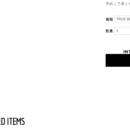
予めご了承く
種類
数量
IN
D ITEMS