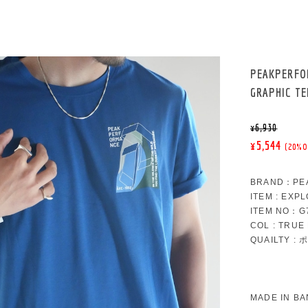
PEAKPER
GRAPHIC T
¥6,930
¥5,544
(20%O
BRAND：PE
ITEM : EXP
ITEM NO：G7
COL : TRUE
QUAILTY :
MADE IN B