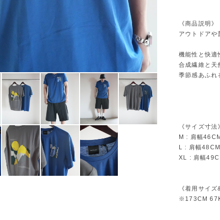
《商品説明》
アウトドアや
機能性と快適
合成繊維と天
季節感あふれ
《サイズ寸法
M : 肩幅46C
L : 肩幅48C
XL : 肩幅49
《着用サイズ
※173CM 67