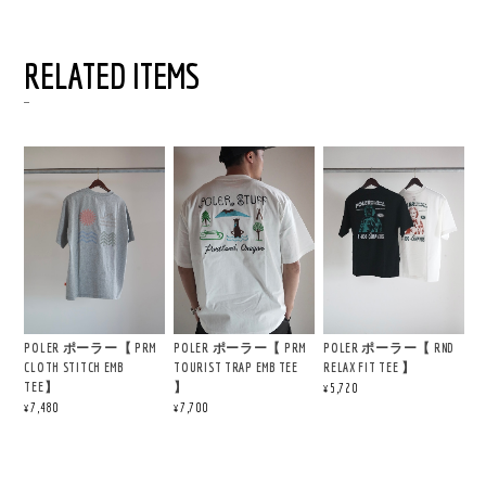
RELATED ITEMS
POLER ポーラー【 PRM
POLER ポーラー【 PRM
POLER ポーラー【 RND
CLOTH STITCH EMB
TOURIST TRAP EMB TEE
RELAX FIT TEE 】
TEE】
】
¥5,720
¥7,480
¥7,700