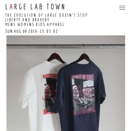
L
A
RGE LAB TOWN
THE EVOLUTION OF LARGE DOESN’T STOP
LIBERTY AND BRAVERY
MENS WOMENS KIDS APPAREL
SUN AUG 09 2026
-15:05:02
15:04:56 GMT+0000
(COORDINATED
UNIVERSAL TIME)