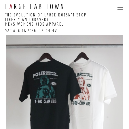
L
A
RGE LAB TOWN
THE EVOLUTION OF LARGE DOESN’T STOP
LIBERTY AND BRAVERY
MENS WOMENS KIDS APPAREL
SAT AUG 08 2026
-18:04:42
18:04:36 GMT+0000
(COORDINATED
UNIVERSAL TIME)