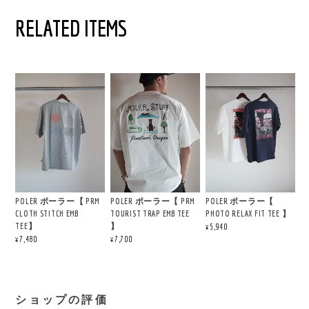
RELATED ITEMS
POLER ポーラー【 PRM
POLER ポーラー【 PRM
POLER ポーラー【
CLOTH STITCH EMB
TOURIST TRAP EMB TEE
PHOTO RELAX FIT TEE 】
TEE】
】
¥5,940
¥7,480
¥7,700
ショップの評価