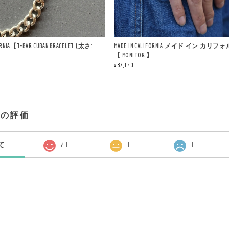
ORNIA【T-BAR CUBAN BRACELET (太さ:
MADE IN CALIFORNIA メイド イン カリ
【 MONITOR 】
¥87,120
プの評価
て
21
1
1