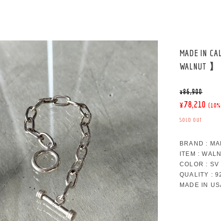
MADE IN
WALNUT 】
¥86,900
¥78,210
(10%
SOLD OUT
BRAND : MA
ITEM : WAL
COLOR : SV
QUALITY : 9
MADE IN US