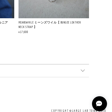
フォルニア
MEANSWHILE ミーンズワイル【 BUNGEE LEATHER
NECK STRAP 】
¥17,600
COPYRIGHT ©LARGE LAB TOWN 2020