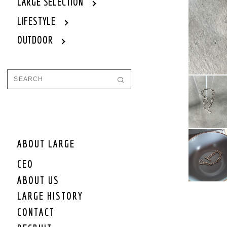
WOMEN
LARGE SELECTION
WOMEN OUTER
LIFESTYLE
WOMEN TOPS
OUTDOOR
WOMEN ONE PIECE
WOMEN BOTTOM
WOMEN SET UP
WOMEN CAP/HAT
WOMEN SHOES
WOMEN BAG
WOMEN ACCEESSORY
WOMEN GOODS
WOMEN OTHER
ABOUT LARGE
WOMEN SALE
CEO
WOMEN BRAND
ABOUT US
KIDS
LARGE HISTORY
KIDS OUTER
CONTACT
KIDS TOPS