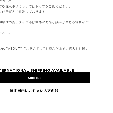
について
方や注意事項についてはトップをご覧ください。
フが平置きで計測しております。
伸縮性のあるタイプ等は実際の商品と誤差が生じる場合がご
ださい。
の""ABOUT"",""ご購入前に""を読んだ上でご購入をお願い
TERNATIONAL SHIPPING AVAILABLE
Sold out
日本国内にお住まいの方向け