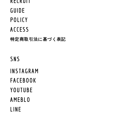
RECRUIT
KIDS BOTTOMS
KIDS CAP/HAT
GUIDE
KIDS SHOES
POLICY
KIDS BAG
ACCESS
KIDS ACCESSORY
KIDS GOODS
特定商取引法に基づく表記
KIDS OTHER
KIDS SALE
SNS
KIDS ROMPERS
KIDS BRAND
INSTAGRAM
FACEBOOK
LIFESTYLE
YOUTUBE
GEAR
AMEBLO
GEAR TARP/TENT
LINE
GEAR MAT
GEAR BURNER/LANTE
RN
GEAR GRILL/焚火
GEAR COOLER BOX