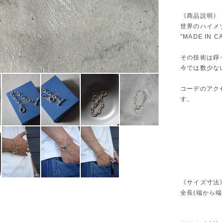
《商品説明》
世界のハイメ
”MADE IN C
その技術は錚
今では数少な
コーデのアク
す。
《サイズ寸法
全長(端から端)