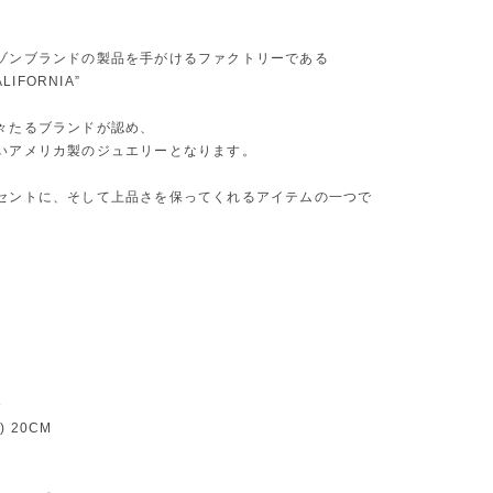
ゾンブランドの製品を手がけるファクトリーである
ALIFORNIA”
々たるブランドが認め、
いアメリカ製のジュエリーとなります。
セントに、そして上品さを保ってくれるアイテムの一つで
》
 20CM