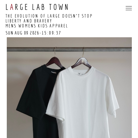
L
A
RGE LAB TOWN
THE EVOLUTION OF LARGE DOESN’T STOP
LIBERTY AND BRAVERY
MENS WOMENS KIDS APPAREL
SUN AUG 09 2026
-15:09:37
15:09:31 GMT+0000
(COORDINATED
UNIVERSAL TIME)