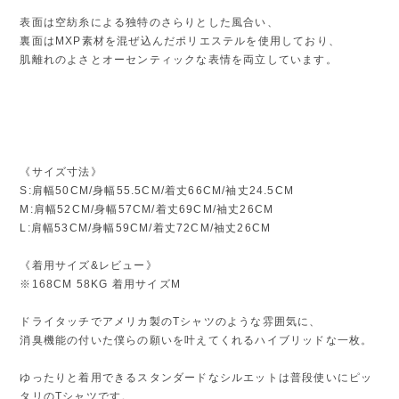
表面は空紡糸による独特のさらりとした風合い、
裏面はMXP素材を混ぜ込んだポリエステルを使用しており、
肌離れのよさとオーセンティックな表情を両立しています。
《サイズ寸法》
S:肩幅50CM/身幅55.5CM/着丈66CM/袖丈24.5CM
M:肩幅52CM/身幅57CM/着丈69CM/袖丈26CM
L:肩幅53CM/身幅59CM/着丈72CM/袖丈26CM
《着用サイズ&レビュー》
※168CM 58KG 着用サイズM
ドライタッチでアメリカ製のTシャツのような雰囲気に、
消臭機能の付いた僕らの願いを叶えてくれるハイブリッドな一枚。
ゆったりと着用できるスタンダードなシルエットは普段使いにピッ
タリのTシャツです。