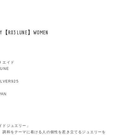
LRY【R03 LUNE】WOMEN
YD エイド
LUNE
SILVER925
PAN
イドジュエリー」
、調和をテーマに着ける人の個性を惹き立てるジュエリーを