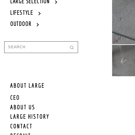
WOMEN
LARGE SELECTION
WOMEN OUTER
LIFESTYLE
WOMEN TOPS
OUTDOOR
WOMEN ONE PIECE
WOMEN BOTTOM
WOMEN SET UP
WOMEN CAP/HAT
WOMEN SHOES
WOMEN BAG
WOMEN ACCEESSORY
WOMEN GOODS
WOMEN OTHER
ABOUT LARGE
WOMEN SALE
CEO
WOMEN BRAND
ABOUT US
KIDS
LARGE HISTORY
KIDS OUTER
CONTACT
KIDS TOPS