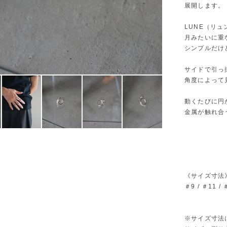
展開します。
LUNE（リュ
月みたいに重
シンプルだけ
サイドで引っ
角度によって
動くたびに円
金属が触れ合
《サイズ寸法
＃9 / ＃11 / 
※サイズ寸法