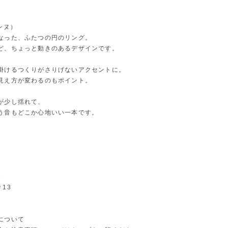
ンヌ）
なった、ふたつの円のリング。
ど、ちょっと動きのあるデザインです。
掛けるつくりがさりげないアクセントに。
見え方が変わるのもポイント。
が少し揺れて、
う音もどこか心地いい一本です。
》
＃13
について