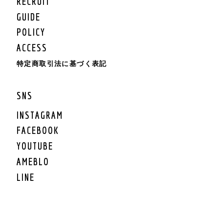
RECRUIT
KIDS BOTTOMS
KIDS CAP/HAT
GUIDE
KIDS SHOES
POLICY
KIDS BAG
ACCESS
KIDS ACCESSORY
KIDS GOODS
特定商取引法に基づく表記
KIDS OTHER
KIDS SALE
SNS
KIDS ROMPERS
KIDS BRAND
INSTAGRAM
FACEBOOK
LIFESTYLE
YOUTUBE
GEAR
AMEBLO
GEAR TARP/TENT
LINE
GEAR MAT
GEAR BURNER/LANTE
RN
GEAR GRILL/焚火
GEAR COOLER BOX