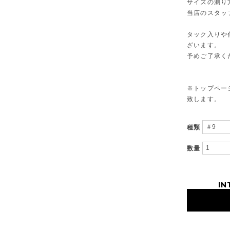
サイズの測り
当店のスタッ
タック入りや
ざいます。
予めご了承く
※トップページ
致します。
種類
数量
IN