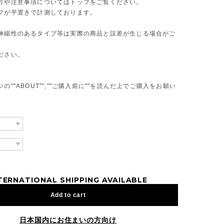
方や注意事項についてはトップをご覧ください。
フが平置きで計測しております。
伸縮性のあるタイプ等は実際の商品と誤差が生じる場合がご
ださい。
の""ABOUT"",""ご購入前に""を読んだ上でご購入をお願い
TERNATIONAL SHIPPING AVAILABLE
Add to cart
日本国内にお住まいの方向け