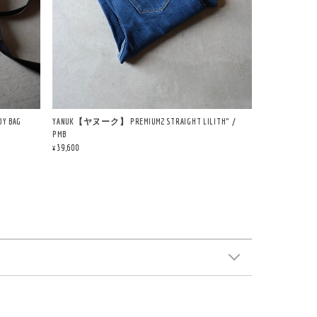
Y BAG
YANUK【ヤヌーク】 PREMIUM2 STRAIGHT LILITH" /
PMB
¥39,600