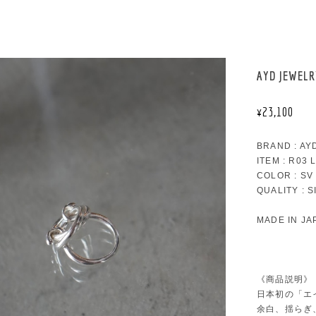
AYD JEWE
¥23,100
BRAND : A
ITEM : R03 
COLOR : SV
QUALITY : 
MADE IN JA
《商品説明》
日本初の「エ
余白、揺らぎ