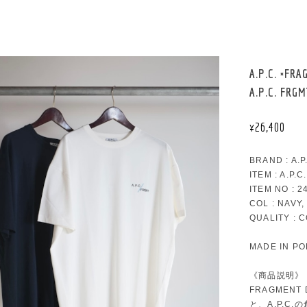
A.P.C.
A.P.C. FR
¥26,400
BRAND : A.
ITEM : A.P
ITEM NO : 2
COL : NAVY,
QUALITY : 
MADE IN P
《商品説明》
FRAGMEN
と、A.P.C