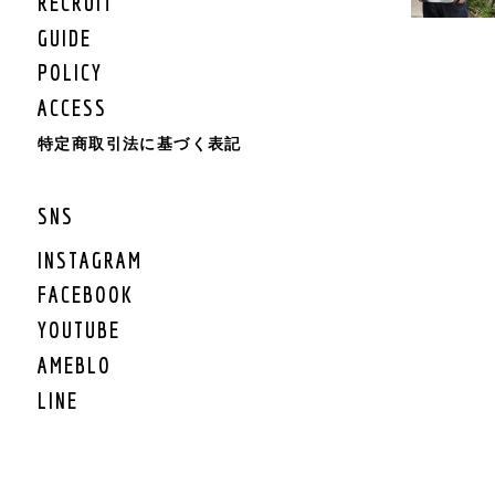
RECRUIT
KIDS BOTTOMS
KIDS CAP/HAT
GUIDE
KIDS SHOES
POLICY
KIDS BAG
ACCESS
KIDS ACCESSORY
KIDS GOODS
特定商取引法に基づく表記
KIDS OTHER
KIDS SALE
SNS
KIDS ROMPERS
KIDS BRAND
INSTAGRAM
FACEBOOK
LIFESTYLE
YOUTUBE
GEAR
AMEBLO
GEAR TARP/TENT
LINE
GEAR MAT
GEAR BURNER/LANTE
RN
GEAR GRILL/焚火
GEAR COOLER BOX