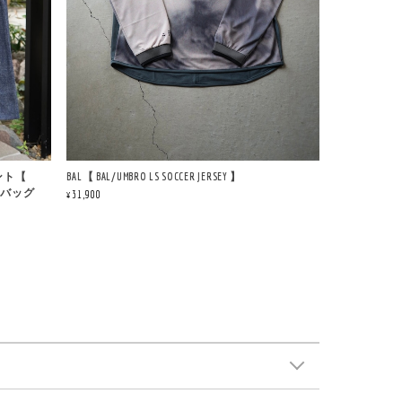
メント【
BAL【 BAL/UMBRO LS SOCCER JERSEY 】
ピングバッグ
¥31,900