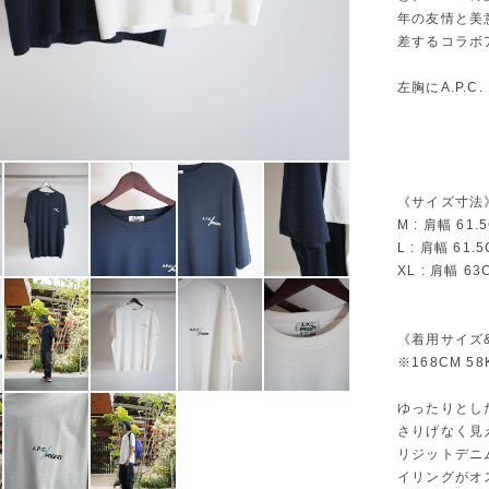
年の友情と美
差するコラボ
左胸にA.P.
《サイズ寸法
M : 肩幅 61.
L : 肩幅 61.
XL : 肩幅 63
《着用サイズ
※168CM 5
ゆったりとし
さりげなく見
リジットデニ
イリングがオ