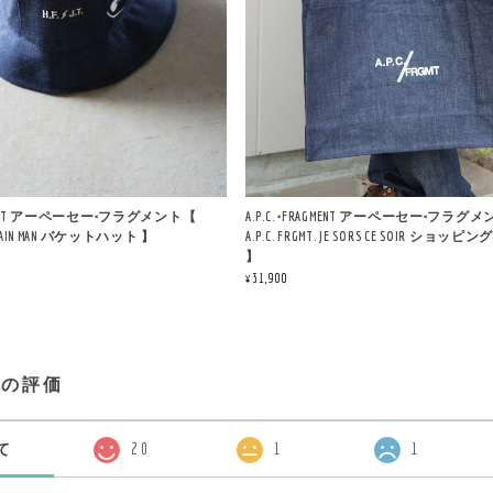
RAGMENT アーペーセー×フラグメント【
A.P.C. ×FRAGMENT アーペーセー×フラグ
T. RAIN MAN バケットハット 】
A.P.C. FRGMT. JE SORS CE SOIR ショッ
】
¥31,900
プの評価
て
20
1
1