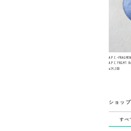
A.P.C. ×F
A.P.C. FRGM
¥24,200
ショッ
すべ