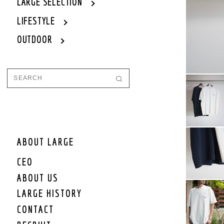
WOMEN
LARGE SELECTION
WOMEN OUTER
LIFESTYLE
WOMEN TOPS
OUTDOOR
WOMEN ONE PIECE
WOMEN BOTTOM
WOMEN SET UP
WOMEN CAP/HAT
WOMEN SHOES
WOMEN BAG
WOMEN ACCEESSORY
WOMEN GOODS
WOMEN OTHER
ABOUT LARGE
WOMEN SALE
CEO
WOMEN BRAND
ABOUT US
KIDS
LARGE HISTORY
KIDS OUTER
CONTACT
KIDS TOPS