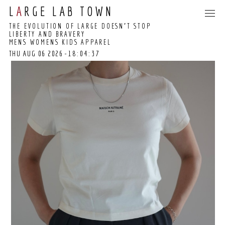
L
A
RGE LAB TOWN
THE EVOLUTION OF LARGE DOESN’T STOP
LIBERTY AND BRAVERY
MENS WOMENS KIDS APPAREL
THU AUG 06 2026
-18:04:38
18:04:32 GMT+0000
(COORDINATED
UNIVERSAL TIME)