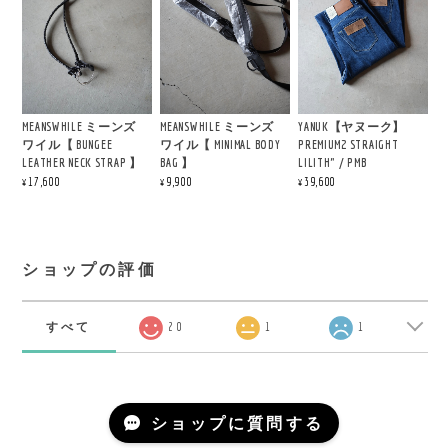
MEANSWHILE ミーンズ
MEANSWHILE ミーンズ
YANUK【ヤヌーク】
ワイル【 BUNGEE
ワイル【 MINIMAL BODY
PREMIUM2 STRAIGHT
LEATHER NECK STRAP 】
BAG 】
LILITH" / PMB
¥17,600
¥9,900
¥39,600
ショップの評価
すべて
20
1
1
ショップに質問する