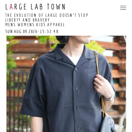
L
A
RGE LAB TOWN
THE EVOLUTION OF LARGE DOESN’T STOP
LIBERTY AND BRAVERY
MENS WOMENS KIDS APPAREL
SUN AUG 09 2026
-15:32:49
15:32:42 GMT+0000
(COORDINATED
UNIVERSAL TIME)