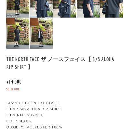
THE NORTH FACE ザ ノースフェイス【 S/S ALOHA
RIP SHIRT 】
¥14,300
SOLD OUT
BRAND：THE NORTH FACE
ITEM : S/S ALOHA RIP SHIRT
ITEM NO：NR22631
COL : BLACK
QUAILTY : POLYESTER 100％