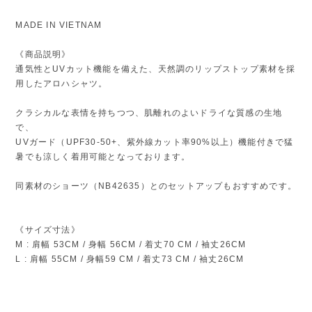
MADE IN VIETNAM
《商品説明》
通気性とUVカット機能を備えた、天然調のリップストップ素材を採
用したアロハシャツ。
クラシカルな表情を持ちつつ、肌離れのよいドライな質感の生地
で、
UVガード（UPF30-50+、紫外線カット率90%以上）機能付きで猛
暑でも涼しく着用可能となっております。
同素材のショーツ（NB42635）とのセットアップもおすすめです。
《サイズ寸法》
M : 肩幅 53CM / 身幅 56CM / 着丈70 CM / 袖丈26CM
L : 肩幅 55CM / 身幅59 CM / 着丈73 CM / 袖丈26CM