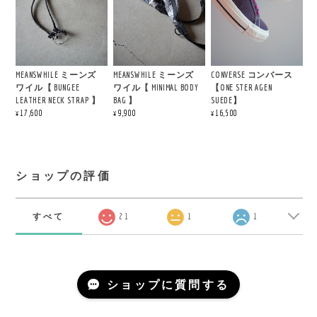
MEANSWHILE ミーンズ
MEANSWHILE ミーンズ
CONVERSE コンバース
ワイル【 BUNGEE
ワイル【 MINIMAL BODY
【ONE STER AGEN
LEATHER NECK STRAP 】
BAG 】
SUEDE】
¥17,600
¥9,900
¥16,500
ショップの評価
すべて
21
1
1
ショップに質問する