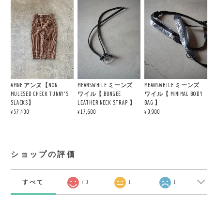
AMNE アンヌ【NON
MEANSWHILE ミーンズ
MEANSWHILE ミーンズ
MULESED CHECK TUNNY'S
ワイル【 BUNGEE
ワイル【 MINIMAL BODY
SLACKS】
LEATHER NECK STRAP 】
BAG 】
¥37,400
¥17,600
¥9,900
ショップの評価
すべて
20
1
1