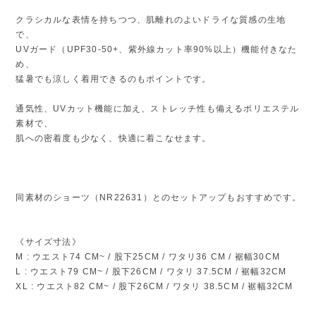
クラシカルな表情を持ちつつ、肌離れのよいドライな質感の生地
で、
UVガード（UPF30-50+、紫外線カット率90%以上）機能付きなた
め、
猛暑でも涼しく着用できるのもポイントです。
通気性、UVカット機能に加え、ストレッチ性も備えるポリエステル
素材で、
肌への密着度も少なく、快適に着こなせます。
同素材のショーツ（NR22631）とのセットアップもおすすめです。
《サイズ寸法》
M : ウエスト74 CM~ / 股下25CM / ワタリ36 CM / 裾幅30CM
L : ウエスト79 CM~ / 股下26CM / ワタリ 37.5CM / 裾幅32CM
XL : ウエスト82 CM~ / 股下26CM / ワタリ 38.5CM / 裾幅32CM