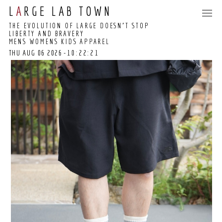
L
A
RGE LAB TOWN
THE EVOLUTION OF LARGE DOESN’T STOP
LIBERTY AND BRAVERY
MENS WOMENS KIDS APPAREL
THU AUG 06 2026
-10:22:21
10:22:10 GMT+0000
(COORDINATED
UNIVERSAL TIME)