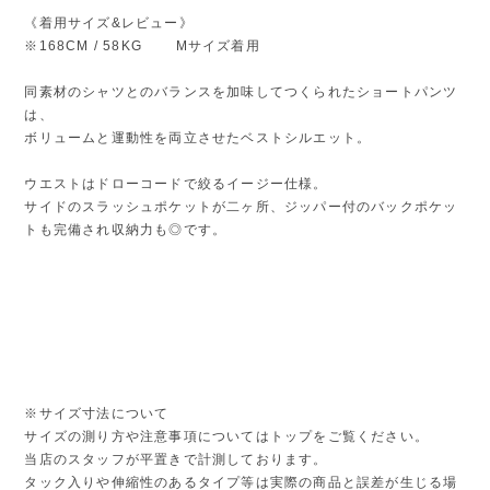
《着用サイズ&レビュー》
※168CM / 58KG Mサイズ着用
同素材のシャツとのバランスを加味してつくられたショートパンツ
は、
ボリュームと運動性を両立させたベストシルエット。
ウエストはドローコードで絞るイージー仕様。
サイドのスラッシュポケットが二ヶ所、ジッパー付のバックポケッ
トも完備され収納力も◎です。
※サイズ寸法について
サイズの測り方や注意事項についてはトップをご覧ください。
当店のスタッフが平置きで計測しております。
タック入りや伸縮性のあるタイプ等は実際の商品と誤差が生じる場