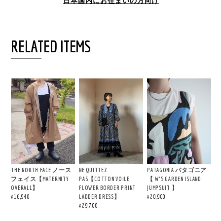
日本国内にお住まいの方向け
RELATED ITEMS
THE NORTH FACE ノース
NE QUITTEZ
PATAGONIA パタゴニア
フェイス【MATERNITY
PAS【COTTON VOILE
【 W'S GARDEN ISLAND
OVERALL】
FLOWER BORDER PRINT
JUMPSUIT 】
LADDER DRESS】
¥16,940
¥20,900
¥29,700