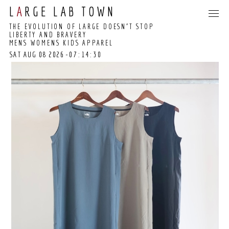
L
A
RGE LAB TOWN
THE EVOLUTION OF LARGE DOESN’T STOP
LIBERTY AND BRAVERY
MENS WOMENS KIDS APPAREL
SAT AUG 08 2026
-07:14:30
07:14:23 GMT+0000
(COORDINATED
UNIVERSAL TIME)