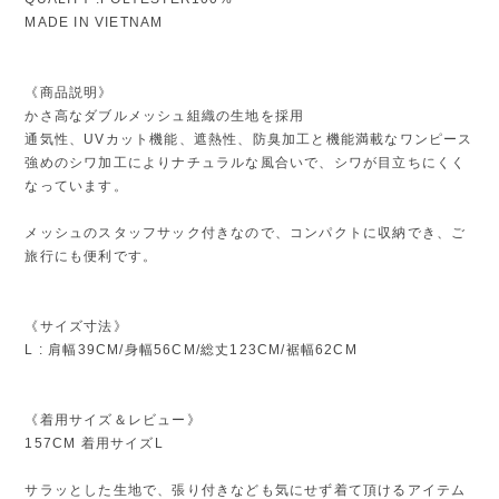
MADE IN VIETNAM
《商品説明》
かさ高なダブルメッシュ組織の生地を採用
通気性、UVカット機能、遮熱性、防臭加工と機能満載なワンピース
強めのシワ加工によりナチュラルな風合いで、シワが目立ちにくく
なっています。
メッシュのスタッフサック付きなので、コンパクトに収納でき、ご
旅行にも便利です。
《サイズ寸法》
L : 肩幅39CM/身幅56CM/総丈123CM/裾幅62CM
《着用サイズ＆レビュー》
157CM 着用サイズL
サラッとした生地で、張り付きなども気にせず着て頂けるアイテム