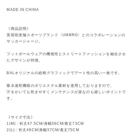
MADE IN CHINA
《商品説明》
英国初老舗スポーツブランド〈UMBRO〉とのコラボレーションの
サッカージャージ。
フットボールウェアの機能性とストリートファッションを融合させ
たデザインが特徴。
BALオリジナルの総柄グラフィックでアート性の高い一枚です。
吸水速乾機能のポリエステル素材を使用しておりますので、
汗をかいても乾きやすくメンテナンスが楽なのも嬉しいポイントで
す。
《サイズ寸法》
1(M) : 裄丈47.5CM/身幅56CM/着丈73CM
2(L) : 裄丈49CM/身幅57CM/着丈75CM