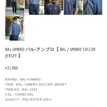
BAL×UMBRO バル×アンブロ【 BAL / UMBRO SOCCER
JERSEY 】
¥31,900
BRAND：BAL×UMBRO
ITEM : BAL / UMBRO SOCCER JERSEY
ITEM NO : BAL-2203
COL : CHARCOAL
QUAILTY：POLYESTER 100％