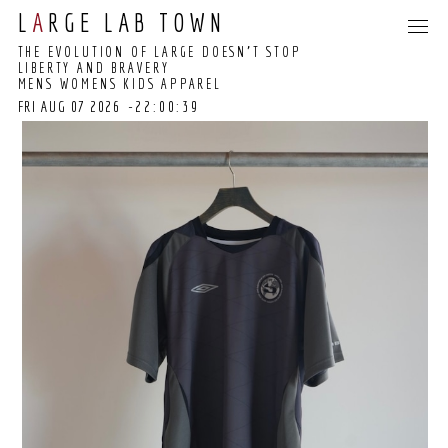
L
A
RGE LAB TOWN
THE EVOLUTION OF LARGE DOESN’T STOP
LIBERTY AND BRAVERY
MENS WOMENS KIDS APPAREL
FRI AUG 07 2026
-22:00:40
22:00:33 GMT+0000
(COORDINATED
UNIVERSAL TIME)