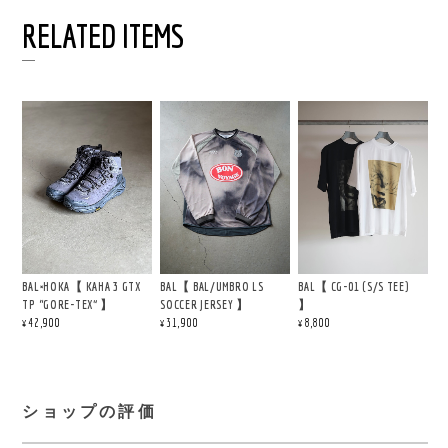
RELATED ITEMS
BAL×HOKA【 KAHA 3 GTX
BAL【 BAL/UMBRO LS
BAL【 CG-01 (S/S TEE)
TP “GORE-TEX” 】
SOCCER JERSEY 】
】
¥42,900
¥31,900
¥8,800
ショップの評価