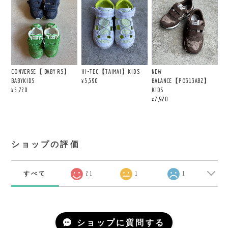
CONVERSE【 BABY RS】
HI-TEC【TAIMAI】KIDS
NEW
BABYKIDS
BALANCE【PO313AB2】
¥5,390
KIDS
¥5,720
¥7,920
ショップの評価
すべて
21
1
1
ショップに質問する