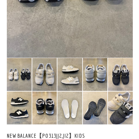
NEW BALANCE【PO313JJ2,JI2】KIDS