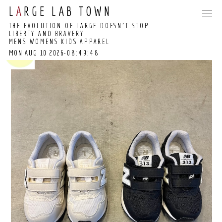
L
A
RGE LAB TOWN
THE EVOLUTION OF LARGE DOESN’T STOP
LIBERTY AND BRAVERY
MENS WOMENS KIDS APPAREL
MON AUG 10 2026
-08:49:48
08:49:42 GMT+0000
(COORDINATED
UNIVERSAL TIME)