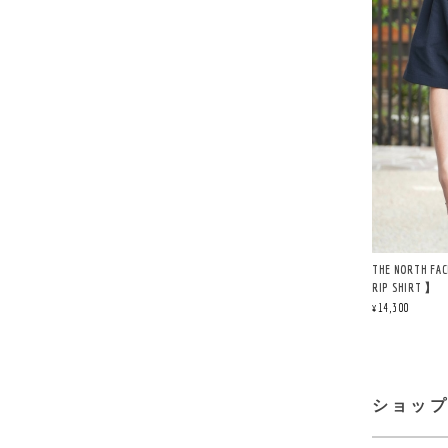
THE NORTH 
RIP SHIRT 】
¥14,300
ショッ