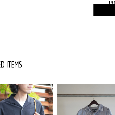
IN
D ITEMS