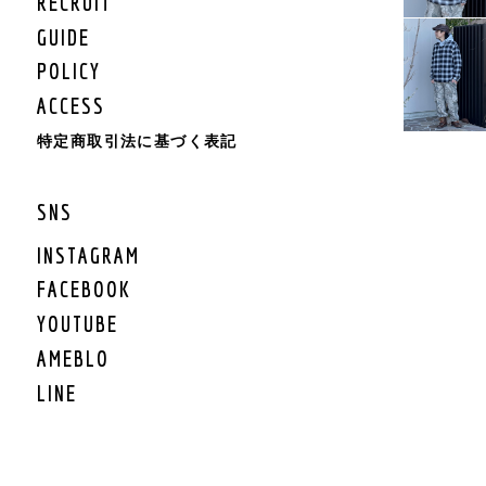
RECRUIT
KIDS BOTTOMS
KIDS CAP/HAT
GUIDE
KIDS SHOES
POLICY
KIDS BAG
ACCESS
KIDS ACCESSORY
KIDS GOODS
特定商取引法に基づく表記
KIDS OTHER
KIDS SALE
SNS
KIDS ROMPERS
KIDS BRAND
INSTAGRAM
FACEBOOK
LIFESTYLE
YOUTUBE
GEAR
AMEBLO
GEAR TARP/TENT
LINE
GEAR MAT
GEAR BURNER/LANTE
RN
GEAR GRILL/焚火
GEAR COOLER BOX