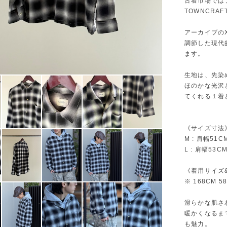
古着市場では
TOWNCRA
アーカイブの
調節した現代
ます。
生地は、先染
ほのかな光沢
てくれる１着
《サイズ寸法
M : 肩幅51
L : 肩幅53
《着用サイズ
※ 168CM 
滑らかな肌さ
暖かくなるま
も魅力。