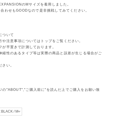
XPANSIONのMサイズを着用しました。
み合わせもGOODなので是非挑戦してみてください。
について
方や注意事項についてはトップをご覧ください。
フが平置きで計測しております。
伸縮性のあるタイプ等は実際の商品と誤差が生じる場合がご
ださい。
の"ABOUT","ご購入前に"を読んだ上でご購入をお願い致