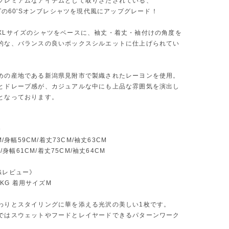
プレミアムなアイテムとして取りざたされている、
FTの60'Sオンブレシャツを現代風にアップグレード！
XLサイズのシャツをベースに、袖丈・着丈・袖付けの角度を
的な、バランスの良いボックスシルエットに仕上げられてい
めの産地である新潟県見附市で製織されたレーヨンを使用。
とドレープ感が、カジュアルな中にも上品な雰囲気を演出し
となっております。
》
CM/身幅59CM/着丈73CM/袖丈63CM
CM/身幅61CM/着丈75CM/袖丈64CM
&レビュー》
58KG 着用サイズM
わりとスタイリングに華を添える光沢の美しい1枚です。
ではスウェットやフードとレイヤードできるパターンワーク