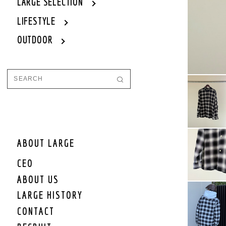
WOMEN
LARGE SELECTION
WOMEN OUTER
LIFESTYLE
WOMEN TOPS
OUTDOOR
WOMEN ONE PIECE
WOMEN BOTTOM
WOMEN SET UP
WOMEN CAP/HAT
WOMEN SHOES
WOMEN BAG
WOMEN ACCEESSORY
WOMEN GOODS
WOMEN OTHER
ABOUT LARGE
WOMEN SALE
CEO
WOMEN BRAND
ABOUT US
KIDS
LARGE HISTORY
KIDS OUTER
CONTACT
KIDS TOPS