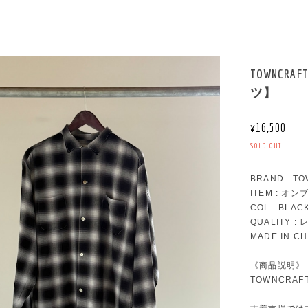
TOWNC
ツ】
¥16,500
SOLD OUT
BRAND : T
ITEM : 
COL : BLAC
QUALITY :
MADE IN CH
《商品説明》
TOWNCRA