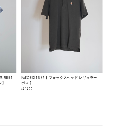
ER SHIRT
MAISON KITSUNE【 フォックスヘッド レギュラー
ツ】
ポロ 】
¥24,200