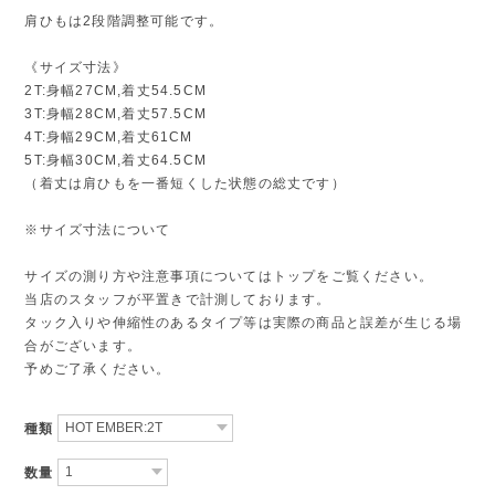
肩ひもは2段階調整可能です。
《サイズ寸法》
2T:身幅27CM,着丈54.5CM
3T:身幅28CM,着丈57.5CM
4T:身幅29CM,着丈61CM
5T:身幅30CM,着丈64.5CM
（着丈は肩ひもを一番短くした状態の総丈です）
※サイズ寸法について
サイズの測り方や注意事項についてはトップをご覧ください。
当店のスタッフが平置きで計測しております。
タック入りや伸縮性のあるタイプ等は実際の商品と誤差が生じる場
合がございます。
予めご了承ください。
種類
数量