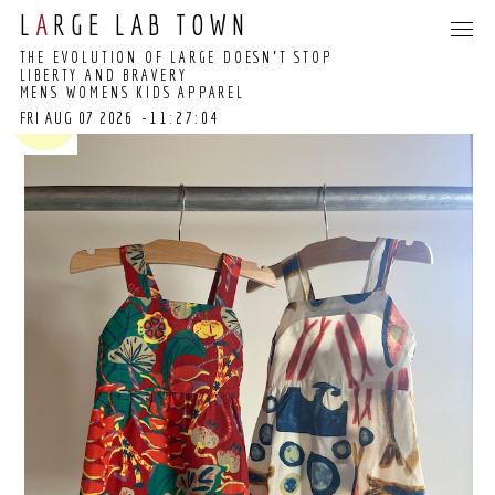
L
A
RGE LAB TOWN
THE EVOLUTION OF LARGE DOESN’T STOP
LIBERTY AND BRAVERY
MENS WOMENS KIDS APPAREL
FRI AUG 07 2026
-11:27:04
11:26:58 GMT+0000
(COORDINATED
UNIVERSAL TIME)