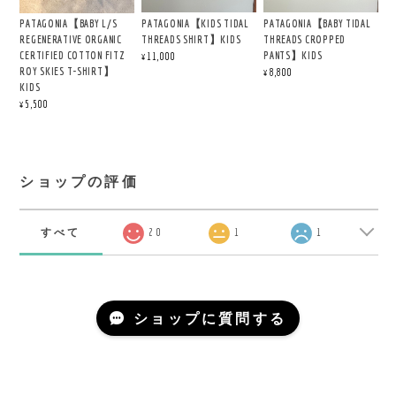
PATAGONIA【KIDS TIDAL
PATAGONIA【BABY TIDAL
PATAGONIA【BABY L/S
THREADS SHIRT】KIDS
THREADS CROPPED
REGENERATIVE ORGANIC
PANTS】KIDS
CERTIFIED COTTON FITZ
¥11,000
ROY SKIES T-SHIRT】
¥8,800
KIDS
¥5,500
ショップの評価
すべて
20
1
1
ショップに質問する
COPYRIGHT ©LARGE LAB TOWN 2020