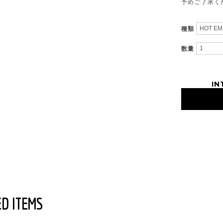
予めご了承く
種類
数量
IN
D ITEMS