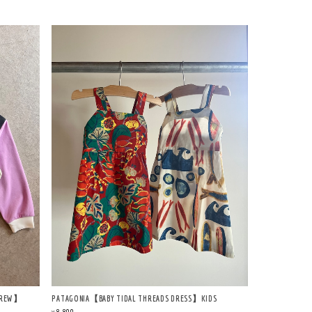
 CREW】
PATAGONIA【BABY TIDAL THREADS DRESS】KIDS