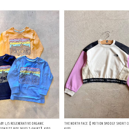
THE NORTH FACE【 MOTION SMOOGY SHORT
BY L/S REGENERATIVE ORGANIC
KIDS
TON FITZ ROY SKIES T-SHIRT】KIDS