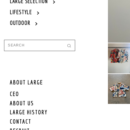
WOMEN
LARGE SELECTION
WOMEN OUTER
LIFESTYLE
WOMEN TOPS
OUTDOOR
WOMEN ONE PIECE
WOMEN BOTTOM
WOMEN SET UP
WOMEN CAP/HAT
WOMEN SHOES
WOMEN BAG
WOMEN ACCEESSORY
WOMEN GOODS
WOMEN OTHER
ABOUT LARGE
WOMEN SALE
CEO
WOMEN BRAND
ABOUT US
KIDS
LARGE HISTORY
KIDS OUTER
CONTACT
KIDS TOPS