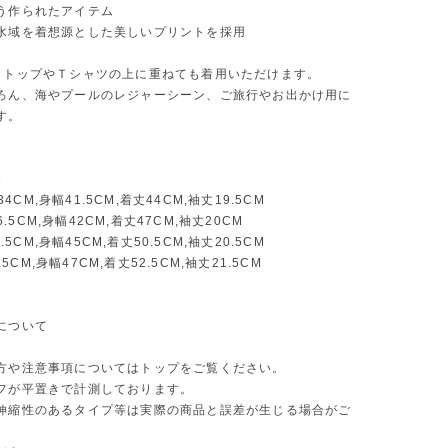
う作られたアイテム
水域を着想源とした美しいプリントを採用
クトップやＴシャツの上に重ねても着用いただけます。
ろん、海やプールのレジャーシーン、ご旅行やお出かけ用に
す。
》
幅34CM,身幅41.5CM,着丈44CM,袖丈19.5CM
36.5CM,身幅42CM,着丈47CM,袖丈20CM
7.5CM,身幅45CM,着丈50.5CM,袖丈20.5CM
9.5CM,身幅47CM,着丈52.5CM,袖丈21.5CM
について
方や注意事項についてはトップをご覧ください。
フが平置きで計測しております。
伸縮性のあるタイプ等は実際の商品と誤差が生じる場合がご