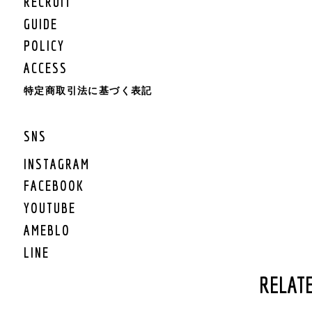
RECRUIT
KIDS BOTTOMS
KIDS CAP/HAT
GUIDE
KIDS SHOES
POLICY
KIDS BAG
ACCESS
KIDS ACCESSORY
KIDS GOODS
特定商取引法に基づく表記
KIDS OTHER
KIDS SALE
SNS
KIDS ROMPERS
KIDS BRAND
INSTAGRAM
FACEBOOK
LIFESTYLE
YOUTUBE
GEAR
AMEBLO
GEAR TARP/TENT
LINE
GEAR MAT
GEAR BURNER/LANTE
RELATE
RN
GEAR GRILL/焚火
GEAR COOLER BOX