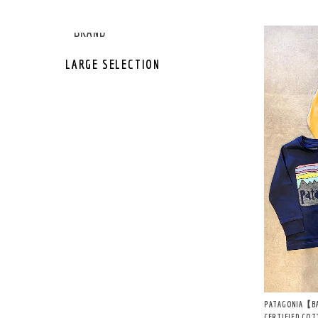
GEAR OTHER
GEAR BRAND
LARGE SELECTION
PATAGONIA【BA
CERTIFIED COT