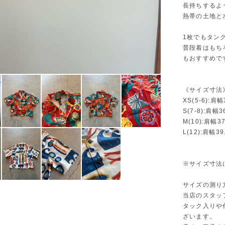
長持ちするよ
熱帯の土地と
1枚でもタン
普段着はもち
もおすすめで
《サイズ寸法
XS(5-6):肩
S(7-8):肩幅
M(10):肩幅3
L(12):肩幅3
※サイズ寸法
サイズの測り
当店のスタッ
タック入りや
ざいます。