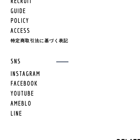
RECRUIT
KIDS BOTTOMS
KIDS CAP/HAT
GUIDE
KIDS SHOES
POLICY
KIDS BAG
ACCESS
KIDS ACCESSORY
KIDS GOODS
特定商取引法に基づく表記
KIDS OTHER
KIDS SALE
SNS
KIDS ROMPERS
KIDS BRAND
INSTAGRAM
FACEBOOK
LIFESTYLE
YOUTUBE
GEAR
AMEBLO
GEAR TARP/TENT
LINE
GEAR MAT
GEAR BURNER/LANTE
RN
GEAR GRILL/焚火
GEAR COOLER BOX