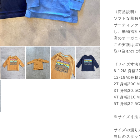
《商品説明》
ソフトな肌触
サーティファ
し、動物福祉
高のオーガニ
この実践は温
取り込むのに
《サイズ寸法
6-12M:身幅
12-18M:身幅
2T:身幅29CM
3T:身幅30.5
4T:身幅31CM
5T:身幅32.5
※サイズ寸法
サイズの測り
当店のスタッ