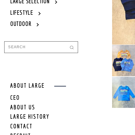
WOMEN
LARGE SELECTION
WOMEN OUTER
LIFESTYLE
WOMEN TOPS
OUTDOOR
WOMEN ONE PIECE
WOMEN BOTTOM
WOMEN SET UP
WOMEN CAP/HAT
WOMEN SHOES
WOMEN BAG
WOMEN ACCEESSORY
WOMEN GOODS
WOMEN OTHER
ABOUT LARGE
WOMEN SALE
CEO
WOMEN BRAND
ABOUT US
KIDS
LARGE HISTORY
KIDS OUTER
CONTACT
KIDS TOPS