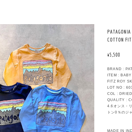
PATAGONIA【
COTTON FIT
¥5,500
BRAND : PA
ITEM : BAB
FITZ ROY SK
LOT NO : 60
COL : DRIE
QUALITY : 
4.6オンス
トン0％のジ
MADE IN IN