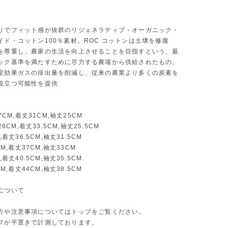
りでフィット感が抜群のリジェネラティブ・オーガニック・
イド・コットン100％素材。ROC コットンは土壌を修復
を尊重し、農家の生活を向上させることを目指すという、最
ック基準を満たすために尽力する農場から供給されたもの。
室効果ガスの排出量を削減し、従来の農業より多くの炭素を
役立つ可能性を提供
》
27CM,着丈31CM,袖丈25CM
28CM,着丈33.5CM,袖丈25.5CM
,着丈36.5CM,袖丈31.5CM
CM,着丈37CM,袖丈33CM
,着丈40.5CM,袖丈35.5CM
CM,着丈44CM,袖丈38.5CM
について
方や注意事項についてはトップをご覧ください。
フが平置きで計測しております。