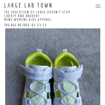
L
A
RGE LAB TOWN
THE EVOLUTION OF LARGE DOESN’T STOP
LIBERTY AND BRAVERY
MENS WOMENS KIDS APPAREL
THU AUG 06 2026
-02:53:23
02:53:14 GMT+0000
(COORDINATED
UNIVERSAL TIME)