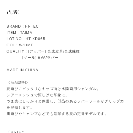
¥5,390
BRAND : HI-TEC
ITEM : TAIMAI
LOT NO : HT KD065
COL : W/LIME
QUALITY : [アッパー] 合成皮革/合成繊維
[ソール] EVA/ラバー
MADE IN CHINA
《商品説明》
夏遊びにピッタリなキッズ向け水陸両用シャンダル。
シアーメッシュで涼しげな印象に。
つま先はしっかりと保護し、凹凸のあるラバーソールがグリップ力
を発揮します。
川遊びやキャンプなどでも活躍する夏の定番モデルです。
「HI-TEC」