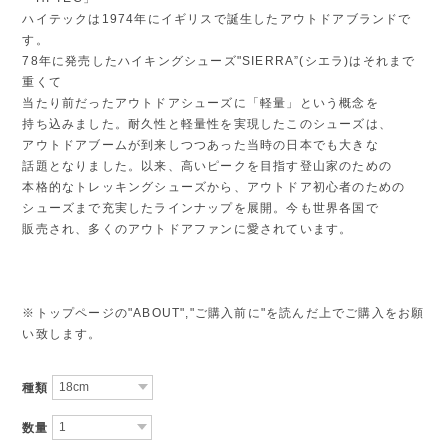
ハイテックは1974年にイギリスで誕生したアウトドアブランドで
す。
78年に発売したハイキングシューズ"SIERRA”(シエラ)はそれまで
重くて
当たり前だったアウトドアシューズに「軽量」という概念を
持ち込みました。耐久性と軽量性を実現したこのシューズは、
アウトドアブームが到来しつつあった当時の日本でも大きな
話題となりました。以来、高いピークを目指す登山家のための
本格的なトレッキングシューズから、アウトドア初心者のための
シューズまで充実したラインナップを展開。今も世界各国で
販売され、多くのアウトドアファンに愛されています。
※トップページの"ABOUT","ご購入前に"を読んだ上でご購入をお願
い致します。
種類
数量