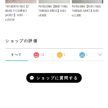
THE NORTH FACE【T
PATAGONIA【BABY TIDAL
PATAGONIA【KIDS TIDAL
NOVELTY COMPACT
THREADS DRESS】KIDS
THREADS SHIRT】KIDS
JACKET】 KIDS
¥8,800
¥11,000
¥10,450
ショップの評価
すべて
20
1
1
ショップに質問する
COPYRIGHT ©LARGE LAB TOWN 2020